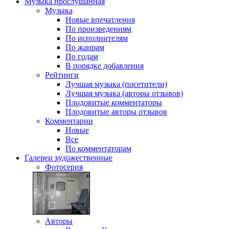
Музыка
прослушанная
Музыка
Новые впечатления
По произведениям
По исполнителям
По жанрам
По годам
В порядке добавления
Рейтинги
Лучшая музыка (посетители)
Лучшая музыка (авторы отзывов)
Плодовитые комментаторы
Плодовитые авторы отзывов
Комментарии
Новые
Все
По комментаторам
Галереи
художественные
Фотосерия
Авторы