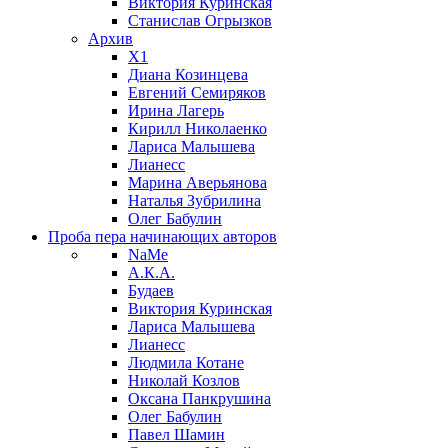
Виктория Куринская
Станислав Огрызков
Архив
X1
Диана Козинцева
Евгений Семиряков
Ирина Лагерь
Кирилл Николаенко
Лариса Малышева
Лианесс
Марина Аверьянова
Наталья Зубрилина
Олег Бабулин
Проба пера
начинающих авторов
NaMe
А.К.А.
Будаев
Виктория Куринская
Лариса Малышева
Лианесс
Людмила Котане
Николай Козлов
Оксана Панкрушина
Олег Бабулин
Павел Шамин