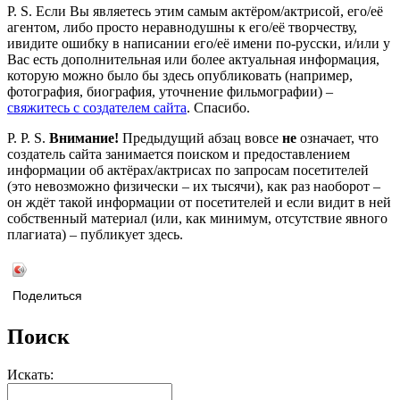
P. S. Если Вы являетесь этим самым актёром/актрисой, его/её
агентом, либо просто неравнодушны к его/её творчеству,
ивидите ошибку в написании его/её имени по-русски, и/или у
Вас есть дополнительная или более актуальная информация,
которую можно было бы здесь опубликовать (например,
фотография, биография, уточнение фильмографии) –
свяжитесь с создателем сайта
. Спасибо.
P. P. S.
Внимание!
Предыдущий абзац вовсе
не
означает, что
создатель сайта занимается поиском и предоставлением
информации об актёрах/актрисах по запросам посетителей
(это невозможно физически – их тысячи), как раз наоборот –
он ждёт такой информации от посетителей и если видит в ней
собственный материал (или, как минимум, отсутствие явного
плагиата) – публикует здесь.
Поделиться
Поиск
Искать: