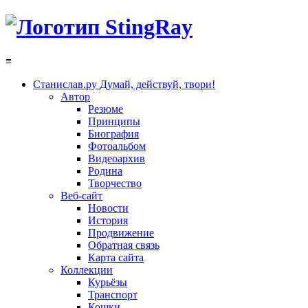
≡
Станислав.ру
Думай, действуй, твори!
Автор
Резюме
Принципы
Биография
Фотоальбом
Видеоархив
Родина
Творчество
Веб-сайт
Новости
История
Продвижение
Обратная связь
Карта сайта
Коллекции
Курьёзы
Транспорт
Кошки