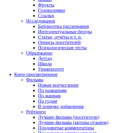
Фрукты
Головоломки
Ссылки
Исследования
Библиотека пассионария
Интеллектуальные беседы
Статьи, отчёты и т. п.
Опросы посетителей
Психологические тесты
Образование
Детсад
Школа
Университет
Кино
просмотренное
Фильмы
Новые впечатления
По названиям
По жанрам
По годам
В порядке добавления
Рейтинги
Лучшие фильмы (посетители)
Лучшие фильмы (авторы отзывов)
Плодовитые комментаторы