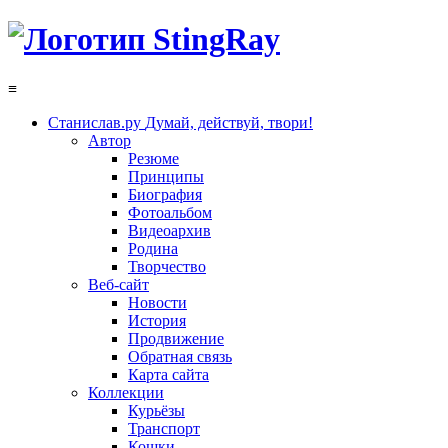
≡
Станислав.ру
Думай, действуй, твори!
Автор
Резюме
Принципы
Биография
Фотоальбом
Видеоархив
Родина
Творчество
Веб-сайт
Новости
История
Продвижение
Обратная связь
Карта сайта
Коллекции
Курьёзы
Транспорт
Кошки