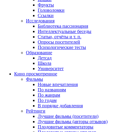
Фрукты
Головоломки
Ссылки
Исследования
Библиотека пассионария
Интеллектуальные беседы
Статьи, отчёты и т. п.
Опросы посетителей
Психологические тесты
Образование
Детсад
Школа
Университет
Кино
просмотренное
Фильмы
Новые впечатления
По названиям
По жанрам
По годам
В порядке добавления
Рейтинги
Лучшие фильмы (посетители)
Лучшие фильмы (авторы отзывов)
Плодовитые комментаторы