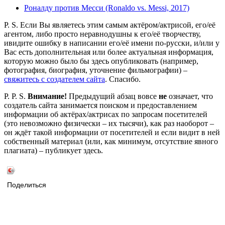
Роналду против Месси (Ronaldo vs. Messi, 2017)
P. S. Если Вы являетесь этим самым актёром/актрисой, его/её
агентом, либо просто неравнодушны к его/её творчеству,
ивидите ошибку в написании его/её имени по-русски, и/или у
Вас есть дополнительная или более актуальная информация,
которую можно было бы здесь опубликовать (например,
фотография, биография, уточнение фильмографии) –
свяжитесь с создателем сайта
. Спасибо.
P. P. S.
Внимание!
Предыдущий абзац вовсе
не
означает, что
создатель сайта занимается поиском и предоставлением
информации об актёрах/актрисах по запросам посетителей
(это невозможно физически – их тысячи), как раз наоборот –
он ждёт такой информации от посетителей и если видит в ней
собственный материал (или, как минимум, отсутствие явного
плагиата) – публикует здесь.
Поделиться