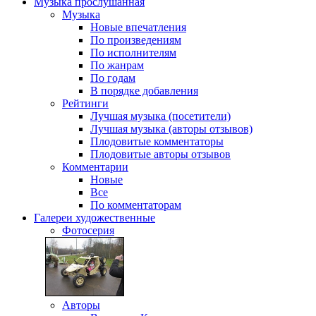
Музыка
прослушанная
Музыка
Новые впечатления
По произведениям
По исполнителям
По жанрам
По годам
В порядке добавления
Рейтинги
Лучшая музыка (посетители)
Лучшая музыка (авторы отзывов)
Плодовитые комментаторы
Плодовитые авторы отзывов
Комментарии
Новые
Все
По комментаторам
Галереи
художественные
Фотосерия
Авторы