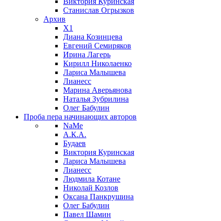
Виктория Куринская
Станислав Огрызков
Архив
X1
Диана Козинцева
Евгений Семиряков
Ирина Лагерь
Кирилл Николаенко
Лариса Малышева
Лианесс
Марина Аверьянова
Наталья Зубрилина
Олег Бабулин
Проба пера
начинающих авторов
NaMe
А.К.А.
Будаев
Виктория Куринская
Лариса Малышева
Лианесс
Людмила Котане
Николай Козлов
Оксана Панкрушина
Олег Бабулин
Павел Шамин