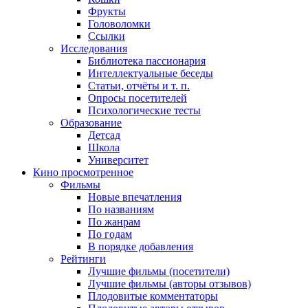
Фрукты
Головоломки
Ссылки
Исследования
Библиотека пассионария
Интеллектуальные беседы
Статьи, отчёты и т. п.
Опросы посетителей
Психологические тесты
Образование
Детсад
Школа
Университет
Кино
просмотренное
Фильмы
Новые впечатления
По названиям
По жанрам
По годам
В порядке добавления
Рейтинги
Лучшие фильмы (посетители)
Лучшие фильмы (авторы отзывов)
Плодовитые комментаторы