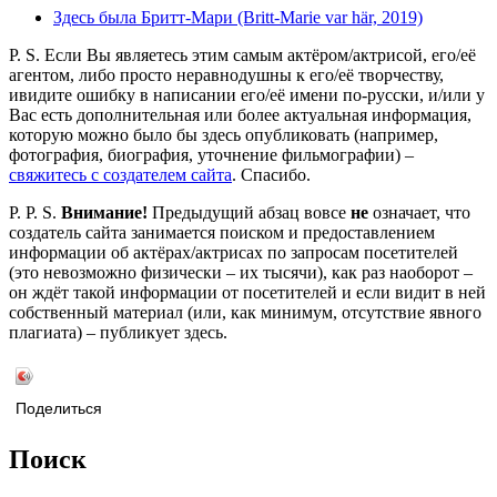
Здесь была Бритт-Мари (Britt-Marie var här, 2019)
P. S. Если Вы являетесь этим самым актёром/актрисой, его/её
агентом, либо просто неравнодушны к его/её творчеству,
ивидите ошибку в написании его/её имени по-русски, и/или у
Вас есть дополнительная или более актуальная информация,
которую можно было бы здесь опубликовать (например,
фотография, биография, уточнение фильмографии) –
свяжитесь с создателем сайта
. Спасибо.
P. P. S.
Внимание!
Предыдущий абзац вовсе
не
означает, что
создатель сайта занимается поиском и предоставлением
информации об актёрах/актрисах по запросам посетителей
(это невозможно физически – их тысячи), как раз наоборот –
он ждёт такой информации от посетителей и если видит в ней
собственный материал (или, как минимум, отсутствие явного
плагиата) – публикует здесь.
Поделиться
Поиск