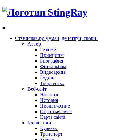
≡
Станислав.ру
Думай, действуй, твори!
Автор
Резюме
Принципы
Биография
Фотоальбом
Видеоархив
Родина
Творчество
Веб-сайт
Новости
История
Продвижение
Обратная связь
Карта сайта
Коллекции
Курьёзы
Транспорт
Кошки