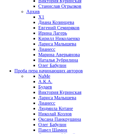
Виктория Куринская
Станислав Огрызков
Архив
X1
Диана Козинцева
Евгений Семиряков
Ирина Лагерь
Кирилл Николаенко
Лариса Малышева
Лианесс
Марина Аверьянова
Наталья Зубрилина
Олег Бабулин
Проба пера
начинающих авторов
NaMe
А.К.А.
Будаев
Виктория Куринская
Лариса Малышева
Лианесс
Людмила Котане
Николай Козлов
Оксана Панкрушина
Олег Бабулин
Павел Шамин