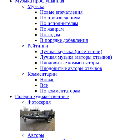
Музыка
прослушанная
Музыка
Новые впечатления
По произведениям
По исполнителям
По жанрам
По годам
В порядке добавления
Рейтинги
Лучшая музыка (посетители)
Лучшая музыка (авторы отзывов)
Плодовитые комментаторы
Плодовитые авторы отзывов
Комментарии
Новые
Все
По комментаторам
Галереи
художественные
Фотосерия
Авторы