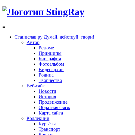
≡
Станислав.ру
Думай, действуй, твори!
Автор
Резюме
Принципы
Биография
Фотоальбом
Видеоархив
Родина
Творчество
Веб-сайт
Новости
История
Продвижение
Обратная связь
Карта сайта
Коллекции
Курьёзы
Транспорт
Кошки