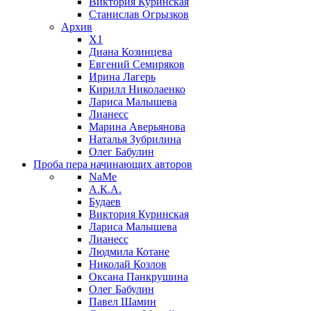
Виктория Куринская
Станислав Огрызков
Архив
X1
Диана Козинцева
Евгений Семиряков
Ирина Лагерь
Кирилл Николаенко
Лариса Малышева
Лианесс
Марина Аверьянова
Наталья Зубрилина
Олег Бабулин
Проба пера
начинающих авторов
NaMe
А.К.А.
Будаев
Виктория Куринская
Лариса Малышева
Лианесс
Людмила Котане
Николай Козлов
Оксана Панкрушина
Олег Бабулин
Павел Шамин