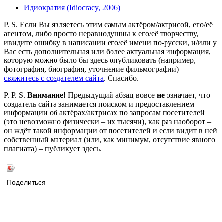
Идиократия (Idiocracy, 2006)
P. S. Если Вы являетесь этим самым актёром/актрисой, его/её
агентом, либо просто неравнодушны к его/её творчеству,
ивидите ошибку в написании его/её имени по-русски, и/или у
Вас есть дополнительная или более актуальная информация,
которую можно было бы здесь опубликовать (например,
фотография, биография, уточнение фильмографии) –
свяжитесь с создателем сайта
. Спасибо.
P. P. S.
Внимание!
Предыдущий абзац вовсе
не
означает, что
создатель сайта занимается поиском и предоставлением
информации об актёрах/актрисах по запросам посетителей
(это невозможно физически – их тысячи), как раз наоборот –
он ждёт такой информации от посетителей и если видит в ней
собственный материал (или, как минимум, отсутствие явного
плагиата) – публикует здесь.
Поделиться