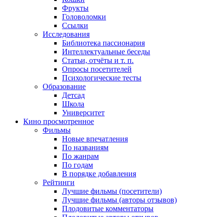
Фрукты
Головоломки
Ссылки
Исследования
Библиотека пассионария
Интеллектуальные беседы
Статьи, отчёты и т. п.
Опросы посетителей
Психологические тесты
Образование
Детсад
Школа
Университет
Кино
просмотренное
Фильмы
Новые впечатления
По названиям
По жанрам
По годам
В порядке добавления
Рейтинги
Лучшие фильмы (посетители)
Лучшие фильмы (авторы отзывов)
Плодовитые комментаторы