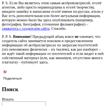
P. S. Если Вы являетесь этим самым актёром/актрисой, его/её
агентом, либо просто неравнодушны к его/её творчеству,
ивидите ошибку в написании его/её имени по-русски, и/или у
Вас есть дополнительная или более актуальная информация,
которую можно было бы здесь опубликовать (например,
фотография, биография, уточнение фильмографии) –
свяжитесь с создателем сайта
. Спасибо.
P. P. S.
Внимание!
Предыдущий абзац вовсе
не
означает, что
создатель сайта занимается поиском и предоставлением
информации об актёрах/актрисах по запросам посетителей
(это невозможно физически – их тысячи), как раз наоборот –
он ждёт такой информации от посетителей и если видит в ней
собственный материал (или, как минимум, отсутствие явного
плагиата) – публикует здесь.
Поделиться
Поиск
Искать: