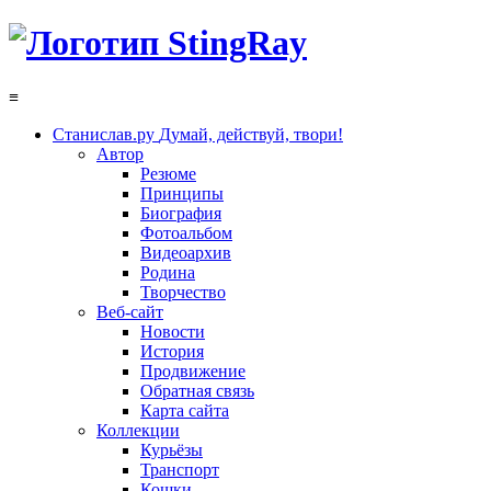
≡
Станислав.ру
Думай, действуй, твори!
Автор
Резюме
Принципы
Биография
Фотоальбом
Видеоархив
Родина
Творчество
Веб-сайт
Новости
История
Продвижение
Обратная связь
Карта сайта
Коллекции
Курьёзы
Транспорт
Кошки