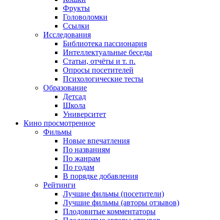
Фрукты
Головоломки
Ссылки
Исследования
Библиотека пассионария
Интеллектуальные беседы
Статьи, отчёты и т. п.
Опросы посетителей
Психологические тесты
Образование
Детсад
Школа
Университет
Кино
просмотренное
Фильмы
Новые впечатления
По названиям
По жанрам
По годам
В порядке добавления
Рейтинги
Лучшие фильмы (посетители)
Лучшие фильмы (авторы отзывов)
Плодовитые комментаторы