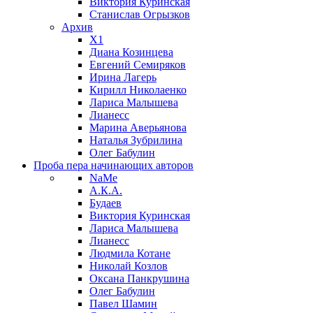
Виктория Куринская
Станислав Огрызков
Архив
X1
Диана Козинцева
Евгений Семиряков
Ирина Лагерь
Кирилл Николаенко
Лариса Малышева
Лианесс
Марина Аверьянова
Наталья Зубрилина
Олег Бабулин
Проба пера
начинающих авторов
NaMe
А.К.А.
Будаев
Виктория Куринская
Лариса Малышева
Лианесс
Людмила Котане
Николай Козлов
Оксана Панкрушина
Олег Бабулин
Павел Шамин