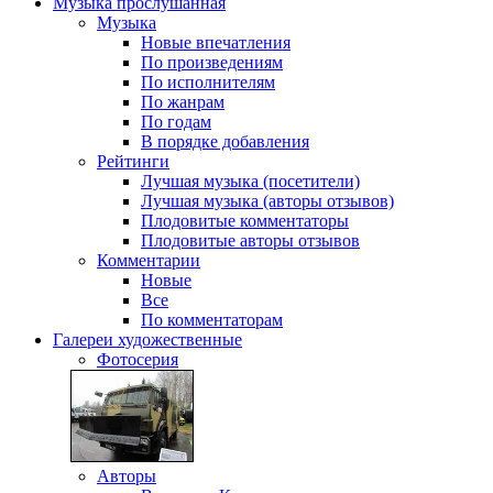
Музыка
прослушанная
Музыка
Новые впечатления
По произведениям
По исполнителям
По жанрам
По годам
В порядке добавления
Рейтинги
Лучшая музыка (посетители)
Лучшая музыка (авторы отзывов)
Плодовитые комментаторы
Плодовитые авторы отзывов
Комментарии
Новые
Все
По комментаторам
Галереи
художественные
Фотосерия
Авторы