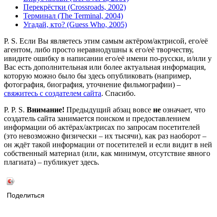
Перекрёстки (Crossroads, 2002)
Терминал (The Terminal, 2004)
Угадай, кто? (Guess Who, 2005)
P. S. Если Вы являетесь этим самым актёром/актрисой, его/её
агентом, либо просто неравнодушны к его/её творчеству,
ивидите ошибку в написании его/её имени по-русски, и/или у
Вас есть дополнительная или более актуальная информация,
которую можно было бы здесь опубликовать (например,
фотография, биография, уточнение фильмографии) –
свяжитесь с создателем сайта
. Спасибо.
P. P. S.
Внимание!
Предыдущий абзац вовсе
не
означает, что
создатель сайта занимается поиском и предоставлением
информации об актёрах/актрисах по запросам посетителей
(это невозможно физически – их тысячи), как раз наоборот –
он ждёт такой информации от посетителей и если видит в ней
собственный материал (или, как минимум, отсутствие явного
плагиата) – публикует здесь.
Поделиться