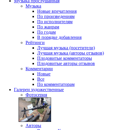
Музыка
прослушанная
Музыка
Новые впечатления
По произведениям
По исполнителям
По жанрам
По годам
В порядке добавления
Рейтинги
Лучшая музыка (посетители)
Лучшая музыка (авторы отзывов)
Плодовитые комментаторы
Плодовитые авторы отзывов
Комментарии
Новые
Все
По комментаторам
Галереи
художественные
Фотосерия
Авторы