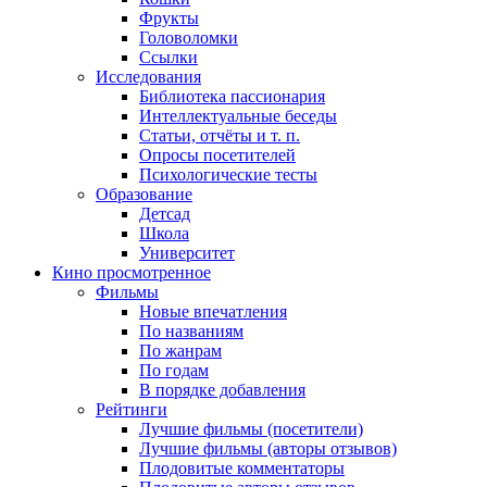
Фрукты
Головоломки
Ссылки
Исследования
Библиотека пассионария
Интеллектуальные беседы
Статьи, отчёты и т. п.
Опросы посетителей
Психологические тесты
Образование
Детсад
Школа
Университет
Кино
просмотренное
Фильмы
Новые впечатления
По названиям
По жанрам
По годам
В порядке добавления
Рейтинги
Лучшие фильмы (посетители)
Лучшие фильмы (авторы отзывов)
Плодовитые комментаторы