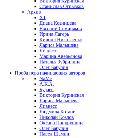
Виктория Куринская
Станислав Огрызков
Архив
X1
Диана Козинцева
Евгений Семиряков
Ирина Лагерь
Кирилл Николаенко
Лариса Малышева
Лианесс
Марина Аверьянова
Наталья Зубрилина
Олег Бабулин
Проба пера
начинающих авторов
NaMe
А.К.А.
Будаев
Виктория Куринская
Лариса Малышева
Лианесс
Людмила Котане
Николай Козлов
Оксана Панкрушина
Олег Бабулин
Павел Шамин