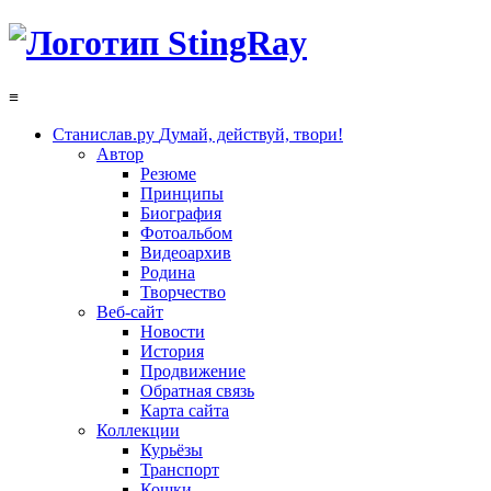
≡
Станислав.ру
Думай, действуй, твори!
Автор
Резюме
Принципы
Биография
Фотоальбом
Видеоархив
Родина
Творчество
Веб-сайт
Новости
История
Продвижение
Обратная связь
Карта сайта
Коллекции
Курьёзы
Транспорт
Кошки