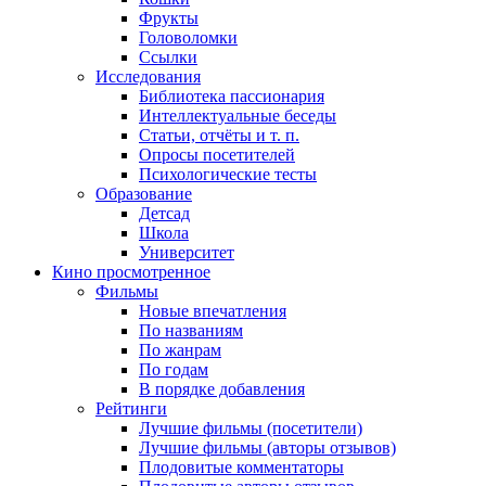
Фрукты
Головоломки
Ссылки
Исследования
Библиотека пассионария
Интеллектуальные беседы
Статьи, отчёты и т. п.
Опросы посетителей
Психологические тесты
Образование
Детсад
Школа
Университет
Кино
просмотренное
Фильмы
Новые впечатления
По названиям
По жанрам
По годам
В порядке добавления
Рейтинги
Лучшие фильмы (посетители)
Лучшие фильмы (авторы отзывов)
Плодовитые комментаторы