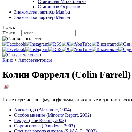
Станислав Михайленко
Станислав Огрызков
Знакомства
партнёр Mamba
Знакомства
партнёр Mamba
Поиск
Поиск…
Кино
>
Актёры/актрисы
Колин Фаррелл (Colin Farrell)
Ниже перечислены (мульт)фильмы, описанные в данном проекте,
Александр (Alexander, 2004)
Особое мнение (Minority Report, 2002)
Рекрут (The Recruit, 2003)
Сорвиголова (Daredevil, 2003)
Спецназ города ангелов (S.W.A.T., 2003)