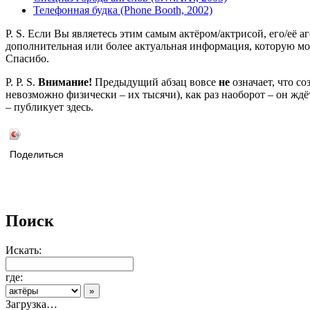
Телефонная будка (Phone Booth, 2002)
P. S. Если Вы являетесь этим самым актёром/актрисой, его/её а
дополнительная или более актуальная информация, которую мо
Спасибо.
P. P. S.
Внимание!
Предыдущий абзац вовсе
не
означает, что с
невозможно физически – их тысячи), как раз наоборот – он жд
– публикует здесь.
Поделиться
Поиск
Искать:
где:
Загрузка…