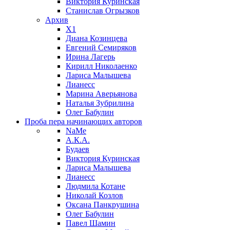
Виктория Куринская
Станислав Огрызков
Архив
X1
Диана Козинцева
Евгений Семиряков
Ирина Лагерь
Кирилл Николаенко
Лариса Малышева
Лианесс
Марина Аверьянова
Наталья Зубрилина
Олег Бабулин
Проба пера
начинающих авторов
NaMe
А.К.А.
Будаев
Виктория Куринская
Лариса Малышева
Лианесс
Людмила Котане
Николай Козлов
Оксана Панкрушина
Олег Бабулин
Павел Шамин