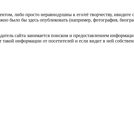
гентом, либо просто неравнодушны к его/её творчеству, ивидите 
жно было бы здесь опубликовать (например, фотография, биогр
оздатель сайта занимается поиском и предоставлением информации
ёт такой информации от посетителей и если видит в ней собстве