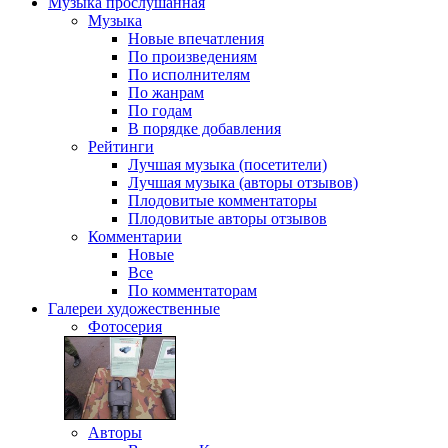
Музыка
прослушанная
Музыка
Новые впечатления
По произведениям
По исполнителям
По жанрам
По годам
В порядке добавления
Рейтинги
Лучшая музыка (посетители)
Лучшая музыка (авторы отзывов)
Плодовитые комментаторы
Плодовитые авторы отзывов
Комментарии
Новые
Все
По комментаторам
Галереи
художественные
Фотосерия
Авторы