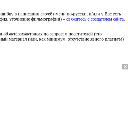
ошибку в написании его/её имени по-русски, и/или у Вас есть
афия, уточнение фильмографии) –
свяжитесь с создателем сайта
.
 об актёрах/актрисах по запросам посетителей (это
нный материал (или, как минимум, отсутствие явного плагиата)