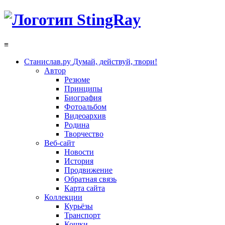
≡
Станислав.ру
Думай, действуй, твори!
Автор
Резюме
Принципы
Биография
Фотоальбом
Видеоархив
Родина
Творчество
Веб-сайт
Новости
История
Продвижение
Обратная связь
Карта сайта
Коллекции
Курьёзы
Транспорт
Кошки