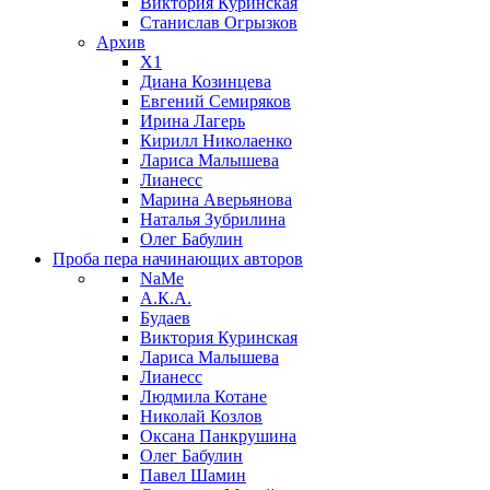
Виктория Куринская
Станислав Огрызков
Архив
X1
Диана Козинцева
Евгений Семиряков
Ирина Лагерь
Кирилл Николаенко
Лариса Малышева
Лианесс
Марина Аверьянова
Наталья Зубрилина
Олег Бабулин
Проба пера
начинающих авторов
NaMe
А.К.А.
Будаев
Виктория Куринская
Лариса Малышева
Лианесс
Людмила Котане
Николай Козлов
Оксана Панкрушина
Олег Бабулин
Павел Шамин