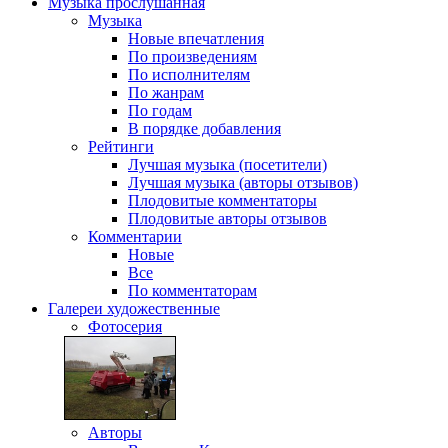
Музыка
прослушанная
Музыка
Новые впечатления
По произведениям
По исполнителям
По жанрам
По годам
В порядке добавления
Рейтинги
Лучшая музыка (посетители)
Лучшая музыка (авторы отзывов)
Плодовитые комментаторы
Плодовитые авторы отзывов
Комментарии
Новые
Все
По комментаторам
Галереи
художественные
Фотосерия
Авторы