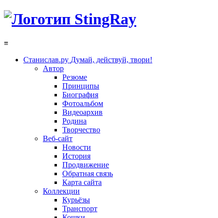
≡
Станислав.ру
Думай, действуй, твори!
Автор
Резюме
Принципы
Биография
Фотоальбом
Видеоархив
Родина
Творчество
Веб-сайт
Новости
История
Продвижение
Обратная связь
Карта сайта
Коллекции
Курьёзы
Транспорт
Кошки