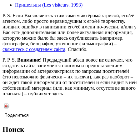
Пришельцы (Les visiteurs, 1993)
P. S. Если Вы являетесь этим самым актёром/актрисой, его/её
агентом, либо просто неравнодушны к его/её творчеству,
ивидите ошибку в написании его/её имени по-русски, и/или у
Вас есть дополнительная или более актуальная информация,
которую можно было бы здесь опубликовать (например,
фотография, биография, уточнение фильмографии) –
свяжитесь с создателем сайта
. Спасибо.
P. P. S.
Внимание!
Предыдущий абзац вовсе
не
означает, что
создатель сайта занимается поиском и предоставлением
информации об актёрах/актрисах по запросам посетителей
(это невозможно физически – их тысячи), как раз наоборот –
он ждёт такой информации от посетителей и если видит в ней
собственный материал (или, как минимум, отсутствие явного
плагиата) – публикует здесь.
Поделиться
Поиск