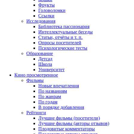
Фрукты
Головоломки
Ссылки
Исследования
Библиотека пассионария
Интеллектуальные беседы
Статьи, отчёты и т. п.
Опросы посетителей
Психологические тесты
Образование
Детсад
Школа
Университет
Кино
просмотренное
Фильмы
Новые впечатления
По названиям
По жанрам
По годам
В порядке добавления
Рейтинги
Лучшие фильмы (посетители)
Лучшие фильмы (авторы отзывов)
Плодовитые комментаторы