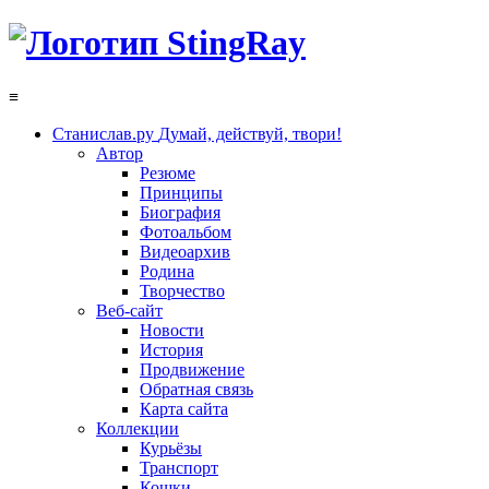
≡
Станислав.ру
Думай, действуй, твори!
Автор
Резюме
Принципы
Биография
Фотоальбом
Видеоархив
Родина
Творчество
Веб-сайт
Новости
История
Продвижение
Обратная связь
Карта сайта
Коллекции
Курьёзы
Транспорт
Кошки