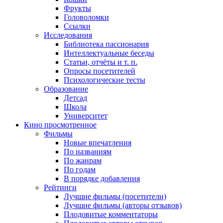
Фрукты
Головоломки
Ссылки
Исследования
Библиотека пассионария
Интеллектуальные беседы
Статьи, отчёты и т. п.
Опросы посетителей
Психологические тесты
Образование
Детсад
Школа
Университет
Кино
просмотренное
Фильмы
Новые впечатления
По названиям
По жанрам
По годам
В порядке добавления
Рейтинги
Лучшие фильмы (посетители)
Лучшие фильмы (авторы отзывов)
Плодовитые комментаторы