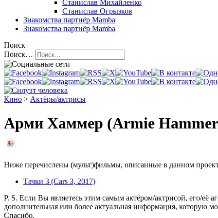
Станислав Михайленко
Станислав Огрызков
Знакомства
партнёр Mamba
Знакомства
партнёр Mamba
Поиск
Поиск…
Кино
>
Актёры/актрисы
Арми Хаммер (Armie Hammer
Ниже перечислены (мульт)фильмы, описанные в данном проекте,
Тачки 3 (Cars 3, 2017)
P. S. Если Вы являетесь этим самым актёром/актрисой, его/её а
дополнительная или более актуальная информация, которую мо
Спасибо.