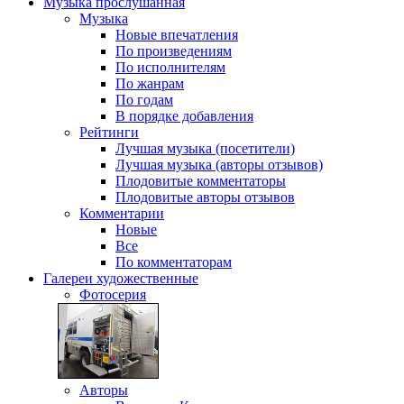
Музыка
прослушанная
Музыка
Новые впечатления
По произведениям
По исполнителям
По жанрам
По годам
В порядке добавления
Рейтинги
Лучшая музыка (посетители)
Лучшая музыка (авторы отзывов)
Плодовитые комментаторы
Плодовитые авторы отзывов
Комментарии
Новые
Все
По комментаторам
Галереи
художественные
Фотосерия
Авторы