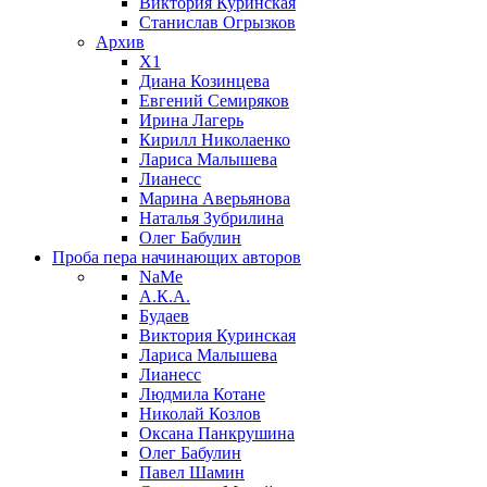
Виктория Куринская
Станислав Огрызков
Архив
X1
Диана Козинцева
Евгений Семиряков
Ирина Лагерь
Кирилл Николаенко
Лариса Малышева
Лианесс
Марина Аверьянова
Наталья Зубрилина
Олег Бабулин
Проба пера
начинающих авторов
NaMe
А.К.А.
Будаев
Виктория Куринская
Лариса Малышева
Лианесс
Людмила Котане
Николай Козлов
Оксана Панкрушина
Олег Бабулин
Павел Шамин