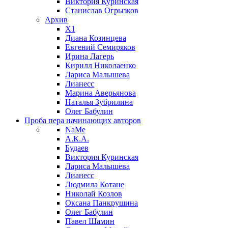
Виктория Куринская
Станислав Огрызков
Архив
X1
Диана Козинцева
Евгений Семиряков
Ирина Лагерь
Кирилл Николаенко
Лариса Малышева
Лианесс
Марина Аверьянова
Наталья Зубрилина
Олег Бабулин
Проба пера
начинающих авторов
NaMe
А.К.А.
Будаев
Виктория Куринская
Лариса Малышева
Лианесс
Людмила Котане
Николай Козлов
Оксана Панкрушина
Олег Бабулин
Павел Шамин