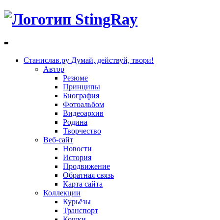
≡
Станислав.ру
Думай, действуй, твори!
Автор
Резюме
Принципы
Биография
Фотоальбом
Видеоархив
Родина
Творчество
Веб-сайт
Новости
История
Продвижение
Обратная связь
Карта сайта
Коллекции
Курьёзы
Транспорт
Кошки