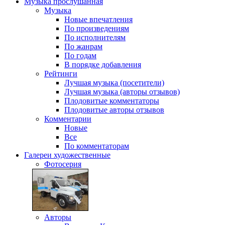
Музыка
прослушанная
Музыка
Новые впечатления
По произведениям
По исполнителям
По жанрам
По годам
В порядке добавления
Рейтинги
Лучшая музыка (посетители)
Лучшая музыка (авторы отзывов)
Плодовитые комментаторы
Плодовитые авторы отзывов
Комментарии
Новые
Все
По комментаторам
Галереи
художественные
Фотосерия
Авторы