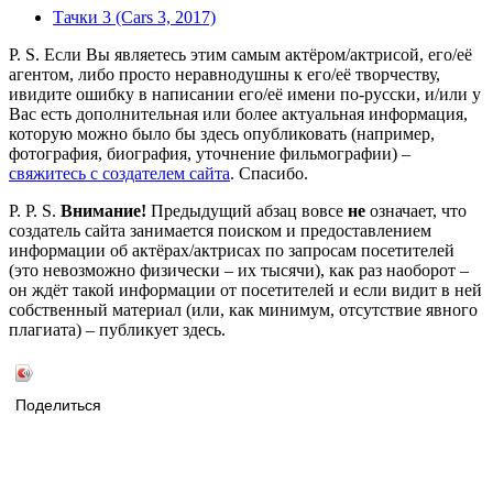
Тачки 3 (Cars 3, 2017)
P. S. Если Вы являетесь этим самым актёром/актрисой, его/её
агентом, либо просто неравнодушны к его/её творчеству,
ивидите ошибку в написании его/её имени по-русски, и/или у
Вас есть дополнительная или более актуальная информация,
которую можно было бы здесь опубликовать (например,
фотография, биография, уточнение фильмографии) –
свяжитесь с создателем сайта
. Спасибо.
P. P. S.
Внимание!
Предыдущий абзац вовсе
не
означает, что
создатель сайта занимается поиском и предоставлением
информации об актёрах/актрисах по запросам посетителей
(это невозможно физически – их тысячи), как раз наоборот –
он ждёт такой информации от посетителей и если видит в ней
собственный материал (или, как минимум, отсутствие явного
плагиата) – публикует здесь.
Поделиться