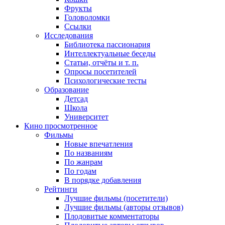
Фрукты
Головоломки
Ссылки
Исследования
Библиотека пассионария
Интеллектуальные беседы
Статьи, отчёты и т. п.
Опросы посетителей
Психологические тесты
Образование
Детсад
Школа
Университет
Кино
просмотренное
Фильмы
Новые впечатления
По названиям
По жанрам
По годам
В порядке добавления
Рейтинги
Лучшие фильмы (посетители)
Лучшие фильмы (авторы отзывов)
Плодовитые комментаторы