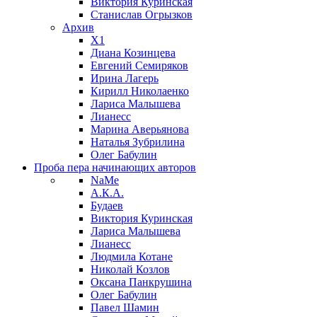
Виктория Куринская
Станислав Огрызков
Архив
X1
Диана Козинцева
Евгений Семиряков
Ирина Лагерь
Кирилл Николаенко
Лариса Малышева
Лианесс
Марина Аверьянова
Наталья Зубрилина
Олег Бабулин
Проба пера
начинающих авторов
NaMe
А.К.А.
Будаев
Виктория Куринская
Лариса Малышева
Лианесс
Людмила Котане
Николай Козлов
Оксана Панкрушина
Олег Бабулин
Павел Шамин