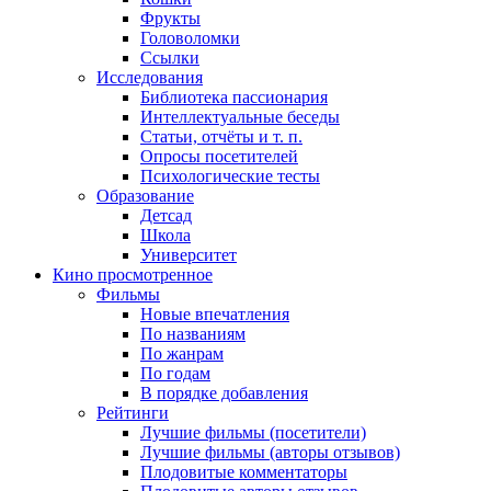
Фрукты
Головоломки
Ссылки
Исследования
Библиотека пассионария
Интеллектуальные беседы
Статьи, отчёты и т. п.
Опросы посетителей
Психологические тесты
Образование
Детсад
Школа
Университет
Кино
просмотренное
Фильмы
Новые впечатления
По названиям
По жанрам
По годам
В порядке добавления
Рейтинги
Лучшие фильмы (посетители)
Лучшие фильмы (авторы отзывов)
Плодовитые комментаторы