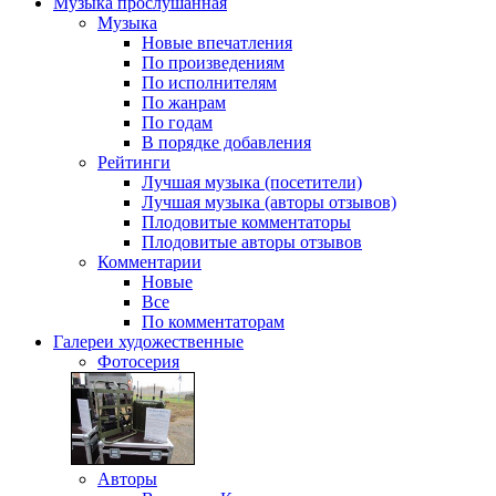
Музыка
прослушанная
Музыка
Новые впечатления
По произведениям
По исполнителям
По жанрам
По годам
В порядке добавления
Рейтинги
Лучшая музыка (посетители)
Лучшая музыка (авторы отзывов)
Плодовитые комментаторы
Плодовитые авторы отзывов
Комментарии
Новые
Все
По комментаторам
Галереи
художественные
Фотосерия
Авторы