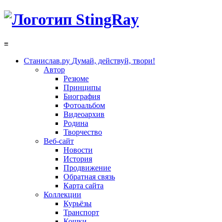
≡
Станислав.ру
Думай, действуй, твори!
Автор
Резюме
Принципы
Биография
Фотоальбом
Видеоархив
Родина
Творчество
Веб-сайт
Новости
История
Продвижение
Обратная связь
Карта сайта
Коллекции
Курьёзы
Транспорт
Кошки