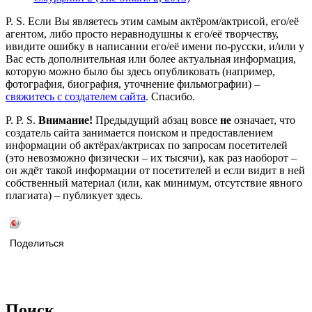
P. S. Если Вы являетесь этим самым актёром/актрисой, его/её
агентом, либо просто неравнодушны к его/её творчеству,
ивидите ошибку в написании его/её имени по-русски, и/или у
Вас есть дополнительная или более актуальная информация,
которую можно было бы здесь опубликовать (например,
фотография, биография, уточнение фильмографии) –
свяжитесь с создателем сайта
. Спасибо.
P. P. S.
Внимание!
Предыдущий абзац вовсе
не
означает, что
создатель сайта занимается поиском и предоставлением
информации об актёрах/актрисах по запросам посетителей
(это невозможно физически – их тысячи), как раз наоборот –
он ждёт такой информации от посетителей и если видит в ней
собственный материал (или, как минимум, отсутствие явного
плагиата) – публикует здесь.
Поделиться
Поиск