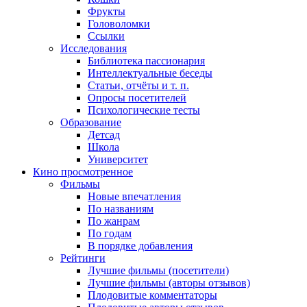
Фрукты
Головоломки
Ссылки
Исследования
Библиотека пассионария
Интеллектуальные беседы
Статьи, отчёты и т. п.
Опросы посетителей
Психологические тесты
Образование
Детсад
Школа
Университет
Кино
просмотренное
Фильмы
Новые впечатления
По названиям
По жанрам
По годам
В порядке добавления
Рейтинги
Лучшие фильмы (посетители)
Лучшие фильмы (авторы отзывов)
Плодовитые комментаторы