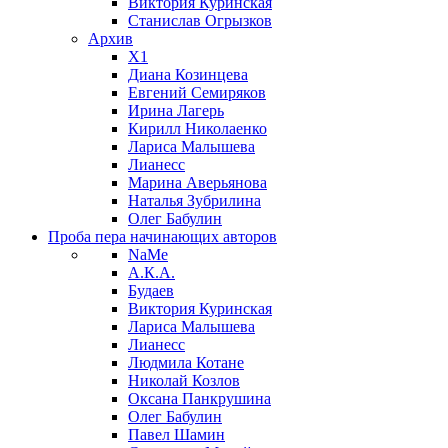
Виктория Куринская
Станислав Огрызков
Архив
X1
Диана Козинцева
Евгений Семиряков
Ирина Лагерь
Кирилл Николаенко
Лариса Малышева
Лианесс
Марина Аверьянова
Наталья Зубрилина
Олег Бабулин
Проба пера
начинающих авторов
NaMe
А.К.А.
Будаев
Виктория Куринская
Лариса Малышева
Лианесс
Людмила Котане
Николай Козлов
Оксана Панкрушина
Олег Бабулин
Павел Шамин