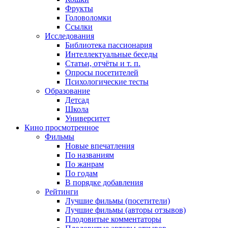
Фрукты
Головоломки
Ссылки
Исследования
Библиотека пассионария
Интеллектуальные беседы
Статьи, отчёты и т. п.
Опросы посетителей
Психологические тесты
Образование
Детсад
Школа
Университет
Кино
просмотренное
Фильмы
Новые впечатления
По названиям
По жанрам
По годам
В порядке добавления
Рейтинги
Лучшие фильмы (посетители)
Лучшие фильмы (авторы отзывов)
Плодовитые комментаторы