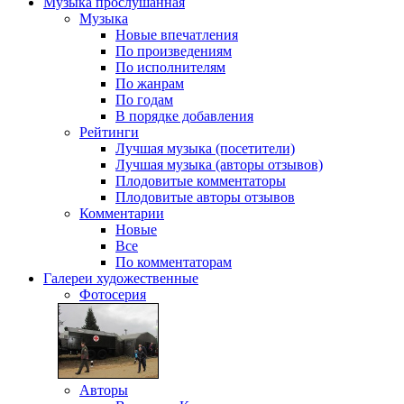
Музыка
прослушанная
Музыка
Новые впечатления
По произведениям
По исполнителям
По жанрам
По годам
В порядке добавления
Рейтинги
Лучшая музыка (посетители)
Лучшая музыка (авторы отзывов)
Плодовитые комментаторы
Плодовитые авторы отзывов
Комментарии
Новые
Все
По комментаторам
Галереи
художественные
Фотосерия
Авторы