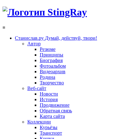
≡
Станислав.ру
Думай, действуй, твори!
Автор
Резюме
Принципы
Биография
Фотоальбом
Видеоархив
Родина
Творчество
Веб-сайт
Новости
История
Продвижение
Обратная связь
Карта сайта
Коллекции
Курьёзы
Транспорт
Кошки