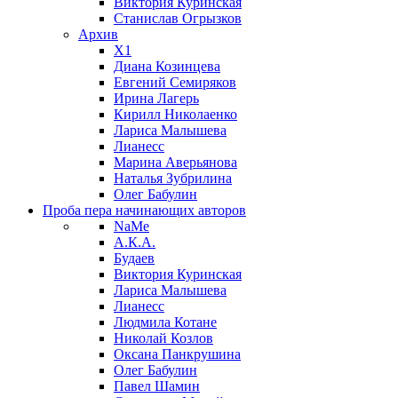
Виктория Куринская
Станислав Огрызков
Архив
X1
Диана Козинцева
Евгений Семиряков
Ирина Лагерь
Кирилл Николаенко
Лариса Малышева
Лианесс
Марина Аверьянова
Наталья Зубрилина
Олег Бабулин
Проба пера
начинающих авторов
NaMe
А.К.А.
Будаев
Виктория Куринская
Лариса Малышева
Лианесс
Людмила Котане
Николай Козлов
Оксана Панкрушина
Олег Бабулин
Павел Шамин