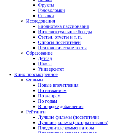
Фрукты
Головоломки
Ссылки
Исследования
Библиотека пассионария
Интеллектуальные беседы
Статьи, отчёты и т. п.
Опросы посетителей
Психологические тесты
Образование
Детсад
Школа
Университет
Кино
просмотренное
Фильмы
Новые впечатления
По названиям
По жанрам
По годам
В порядке добавления
Рейтинги
Лучшие фильмы (посетители)
Лучшие фильмы (авторы отзывов)
Плодовитые комментаторы