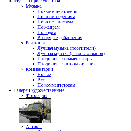
Музыка
прослушанная
Музыка
Новые впечатления
По произведениям
По исполнителям
По жанрам
По годам
В порядке добавления
Рейтинги
Лучшая музыка (посетители)
Лучшая музыка (авторы отзывов)
Плодовитые комментаторы
Плодовитые авторы отзывов
Комментарии
Новые
Все
По комментаторам
Галереи
художественные
Фотосерия
Авторы