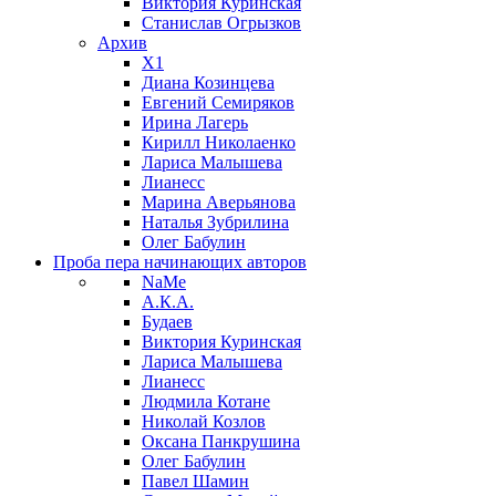
Виктория Куринская
Станислав Огрызков
Архив
X1
Диана Козинцева
Евгений Семиряков
Ирина Лагерь
Кирилл Николаенко
Лариса Малышева
Лианесс
Марина Аверьянова
Наталья Зубрилина
Олег Бабулин
Проба пера
начинающих авторов
NaMe
А.К.А.
Будаев
Виктория Куринская
Лариса Малышева
Лианесс
Людмила Котане
Николай Козлов
Оксана Панкрушина
Олег Бабулин
Павел Шамин