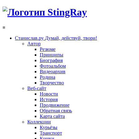
≡
Станислав.ру
Думай, действуй, твори!
Автор
Резюме
Принципы
Биография
Фотоальбом
Видеоархив
Родина
Творчество
Веб-сайт
Новости
История
Продвижение
Обратная связь
Карта сайта
Коллекции
Курьёзы
Транспорт
Кошки