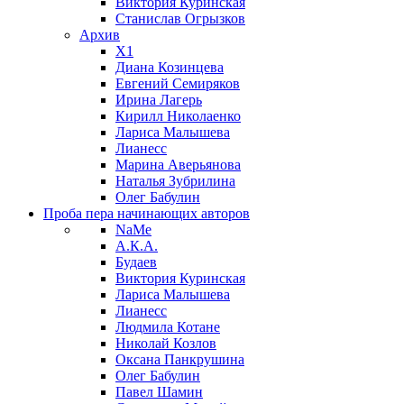
Виктория Куринская
Станислав Огрызков
Архив
X1
Диана Козинцева
Евгений Семиряков
Ирина Лагерь
Кирилл Николаенко
Лариса Малышева
Лианесс
Марина Аверьянова
Наталья Зубрилина
Олег Бабулин
Проба пера
начинающих авторов
NaMe
А.К.А.
Будаев
Виктория Куринская
Лариса Малышева
Лианесс
Людмила Котане
Николай Козлов
Оксана Панкрушина
Олег Бабулин
Павел Шамин