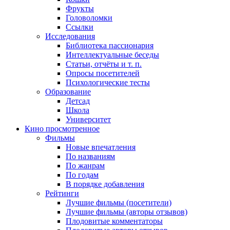
Фрукты
Головоломки
Ссылки
Исследования
Библиотека пассионария
Интеллектуальные беседы
Статьи, отчёты и т. п.
Опросы посетителей
Психологические тесты
Образование
Детсад
Школа
Университет
Кино
просмотренное
Фильмы
Новые впечатления
По названиям
По жанрам
По годам
В порядке добавления
Рейтинги
Лучшие фильмы (посетители)
Лучшие фильмы (авторы отзывов)
Плодовитые комментаторы