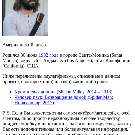
Американский актёр.
Родился 30 июля
1982 года
в городе Санта-Моника (Santa
Monica), округ Лос-Анджелес (Los Angeles), штат Калифорния
(California), США.
Ниже перечислены (мульт)фильмы, описанные в данном
проекте, в которых он(а) играл(а) какие-либо роли.
Кремниевая долина (Silicon Valley, 2014 – 2018)
Человек-паук: Возвращение домой (Spider-Man:
Homecoming, 2017)
P. S. Если Вы являетесь этим самым актёром/актрисой, его/её
агентом, либо просто неравнодушны к его/её творчеству,
ивидите ошибку в написании его/её имени по-русски, и/или у
Вас есть дополнительная или более актуальная информация,
которую можно было бы здесь опубликовать (например,