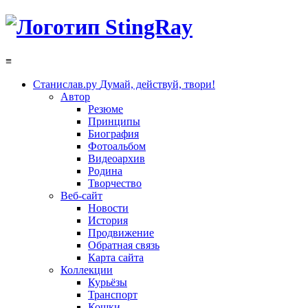
≡
Станислав.ру
Думай, действуй, твори!
Автор
Резюме
Принципы
Биография
Фотоальбом
Видеоархив
Родина
Творчество
Веб-сайт
Новости
История
Продвижение
Обратная связь
Карта сайта
Коллекции
Курьёзы
Транспорт
Кошки