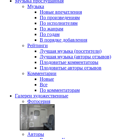
Музыка
прослушанная
Музыка
Новые впечатления
По произведениям
По исполнителям
По жанрам
По годам
В порядке добавления
Рейтинги
Лучшая музыка (посетители)
Лучшая музыка (авторы отзывов)
Плодовитые комментаторы
Плодовитые авторы отзывов
Комментарии
Новые
Все
По комментаторам
Галереи
художественные
Фотосерия
Авторы