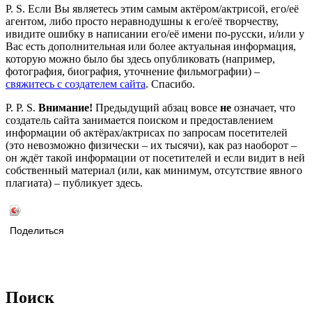
P. S. Если Вы являетесь этим самым актёром/актрисой, его/её
агентом, либо просто неравнодушны к его/её творчеству,
ивидите ошибку в написании его/её имени по-русски, и/или у
Вас есть дополнительная или более актуальная информация,
которую можно было бы здесь опубликовать (например,
фотография, биография, уточнение фильмографии) –
свяжитесь с создателем сайта
. Спасибо.
P. P. S.
Внимание!
Предыдущий абзац вовсе
не
означает, что
создатель сайта занимается поиском и предоставлением
информации об актёрах/актрисах по запросам посетителей
(это невозможно физически – их тысячи), как раз наоборот –
он ждёт такой информации от посетителей и если видит в ней
собственный материал (или, как минимум, отсутствие явного
плагиата) – публикует здесь.
Поделиться
Поиск