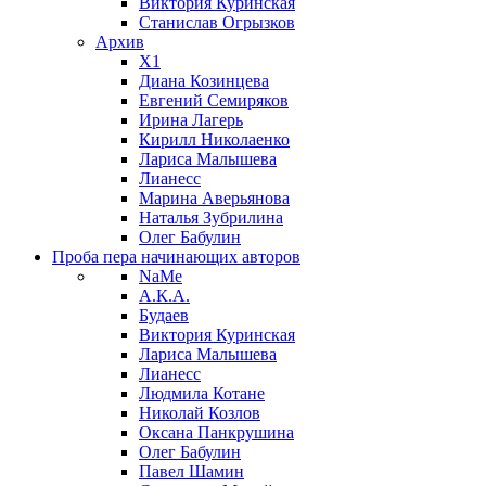
Виктория Куринская
Станислав Огрызков
Архив
X1
Диана Козинцева
Евгений Семиряков
Ирина Лагерь
Кирилл Николаенко
Лариса Малышева
Лианесс
Марина Аверьянова
Наталья Зубрилина
Олег Бабулин
Проба пера
начинающих авторов
NaMe
А.К.А.
Будаев
Виктория Куринская
Лариса Малышева
Лианесс
Людмила Котане
Николай Козлов
Оксана Панкрушина
Олег Бабулин
Павел Шамин