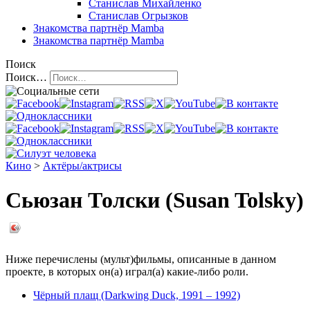
Станислав Михайленко
Станислав Огрызков
Знакомства
партнёр Mamba
Знакомства
партнёр Mamba
Поиск
Поиск…
Кино
>
Актёры/актрисы
Сьюзан Толски (Susan Tolsky)
Ниже перечислены (мульт)фильмы, описанные в данном
проекте, в которых он(а) играл(а) какие-либо роли.
Чёрный плащ (Darkwing Duck, 1991 – 1992)