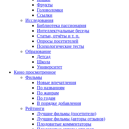
Фрукты
Головоломки
Ссылки
Исследования
Библиотека пассионария
Интеллектуальные беседы
Статьи, отчёты и т. п.
Опросы посетителей
Психологические тесты
Образование
Детсад
Школа
Университет
Кино
просмотренное
Фильмы
Новые впечатления
По названиям
По жанрам
По годам
В порядке добавления
Рейтинги
Лучшие фильмы (посетители)
Лучшие фильмы (авторы отзывов)
Плодовитые комментаторы