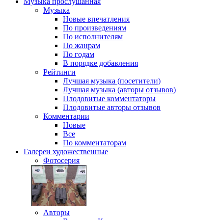
Музыка
прослушанная
Музыка
Новые впечатления
По произведениям
По исполнителям
По жанрам
По годам
В порядке добавления
Рейтинги
Лучшая музыка (посетители)
Лучшая музыка (авторы отзывов)
Плодовитые комментаторы
Плодовитые авторы отзывов
Комментарии
Новые
Все
По комментаторам
Галереи
художественные
Фотосерия
Авторы