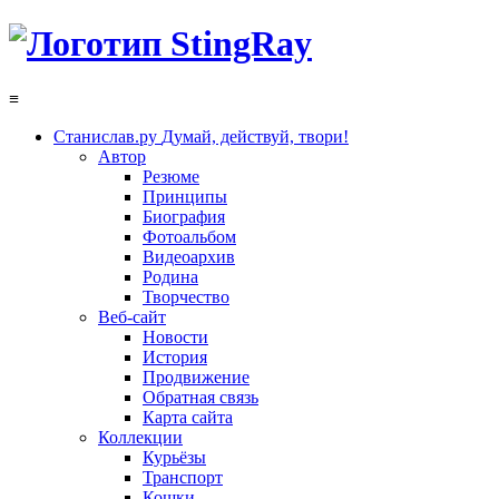
≡
Станислав.ру
Думай, действуй, твори!
Автор
Резюме
Принципы
Биография
Фотоальбом
Видеоархив
Родина
Творчество
Веб-сайт
Новости
История
Продвижение
Обратная связь
Карта сайта
Коллекции
Курьёзы
Транспорт
Кошки