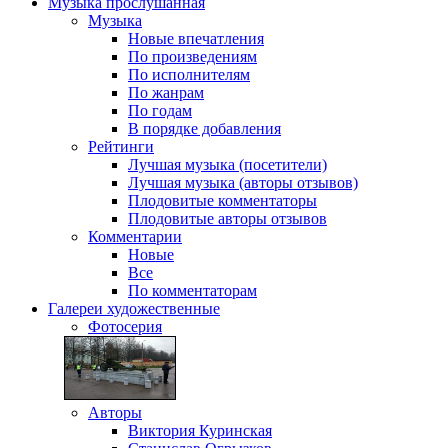
Музыка
прослушанная
Музыка
Новые впечатления
По произведениям
По исполнителям
По жанрам
По годам
В порядке добавления
Рейтинги
Лучшая музыка (посетители)
Лучшая музыка (авторы отзывов)
Плодовитые комментаторы
Плодовитые авторы отзывов
Комментарии
Новые
Все
По комментаторам
Галереи
художественные
Фотосерия
Авторы
Виктория Куринская