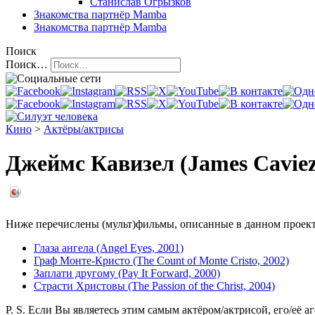
Станислав Огрызков
Знакомства
партнёр Mamba
Знакомства
партнёр Mamba
Поиск
Поиск…
Кино
>
Актёры/актрисы
Джеймс Кавизел (James Caviez
Ниже перечислены (мульт)фильмы, описанные в данном проекте,
Глаза ангела (Angel Eyes, 2001)
Граф Монте-Кристо (The Count of Monte Cristo, 2002)
Заплати другому (Pay It Forward, 2000)
Страсти Христовы (The Passion of the Christ, 2004)
P. S. Если Вы являетесь этим самым актёром/актрисой, его/её а