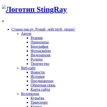
≡
Станислав.ру
Думай, действуй, твори!
Автор
Резюме
Принципы
Биография
Фотоальбом
Видеоархив
Родина
Творчество
Веб-сайт
Новости
История
Продвижение
Обратная связь
Карта сайта
Коллекции
Курьёзы
Транспорт
Кошки