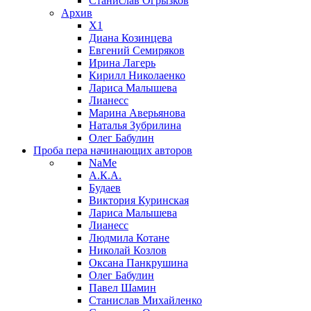
Станислав Огрызков
Архив
X1
Диана Козинцева
Евгений Семиряков
Ирина Лагерь
Кирилл Николаенко
Лариса Малышева
Лианесс
Марина Аверьянова
Наталья Зубрилина
Олег Бабулин
Проба пера
начинающих авторов
NaMe
А.К.А.
Будаев
Виктория Куринская
Лариса Малышева
Лианесс
Людмила Котане
Николай Козлов
Оксана Панкрушина
Олег Бабулин
Павел Шамин
Станислав Михайленко