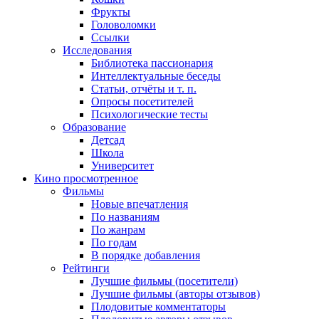
Фрукты
Головоломки
Ссылки
Исследования
Библиотека пассионария
Интеллектуальные беседы
Статьи, отчёты и т. п.
Опросы посетителей
Психологические тесты
Образование
Детсад
Школа
Университет
Кино
просмотренное
Фильмы
Новые впечатления
По названиям
По жанрам
По годам
В порядке добавления
Рейтинги
Лучшие фильмы (посетители)
Лучшие фильмы (авторы отзывов)
Плодовитые комментаторы