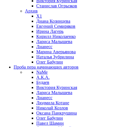
Виктория Куринская
Станислав Огрызков
Архив
X1
Диана Козинцева
Евгений Семиряков
Ирина Лагерь
Кирилл Николаенко
Лариса Малышева
Лианесс
Марина Аверьянова
Наталья Зубрилина
Олег Бабулин
Проба пера
начинающих авторов
NaMe
А.К.А.
Будаев
Виктория Куринская
Лариса Малышева
Лианесс
Людмила Котане
Николай Козлов
Оксана Панкрушина
Олег Бабулин
Павел Шамин