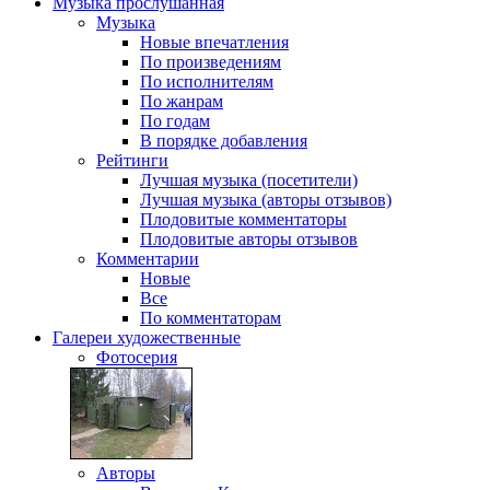
Музыка
прослушанная
Музыка
Новые впечатления
По произведениям
По исполнителям
По жанрам
По годам
В порядке добавления
Рейтинги
Лучшая музыка (посетители)
Лучшая музыка (авторы отзывов)
Плодовитые комментаторы
Плодовитые авторы отзывов
Комментарии
Новые
Все
По комментаторам
Галереи
художественные
Фотосерия
Авторы