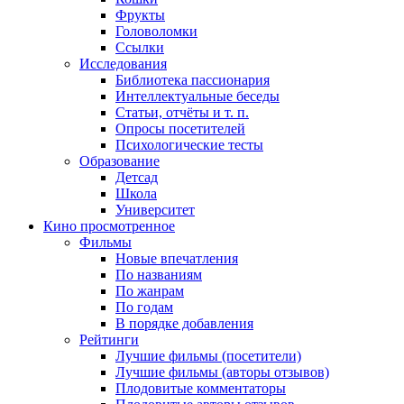
Фрукты
Головоломки
Ссылки
Исследования
Библиотека пассионария
Интеллектуальные беседы
Статьи, отчёты и т. п.
Опросы посетителей
Психологические тесты
Образование
Детсад
Школа
Университет
Кино
просмотренное
Фильмы
Новые впечатления
По названиям
По жанрам
По годам
В порядке добавления
Рейтинги
Лучшие фильмы (посетители)
Лучшие фильмы (авторы отзывов)
Плодовитые комментаторы