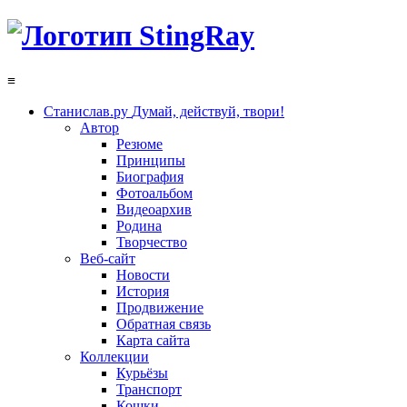
≡
Станислав.ру
Думай, действуй, твори!
Автор
Резюме
Принципы
Биография
Фотоальбом
Видеоархив
Родина
Творчество
Веб-сайт
Новости
История
Продвижение
Обратная связь
Карта сайта
Коллекции
Курьёзы
Транспорт
Кошки