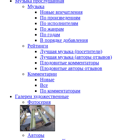
Музыка
прослушанная
Музыка
Новые впечатления
По произведениям
По исполнителям
По жанрам
По годам
В порядке добавления
Рейтинги
Лучшая музыка (посетители)
Лучшая музыка (авторы отзывов)
Плодовитые комментаторы
Плодовитые авторы отзывов
Комментарии
Новые
Все
По комментаторам
Галереи
художественные
Фотосерия
Авторы