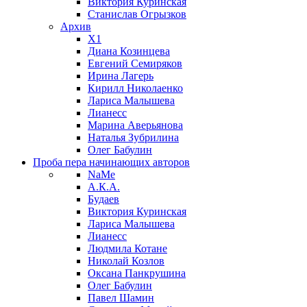
Виктория Куринская
Станислав Огрызков
Архив
X1
Диана Козинцева
Евгений Семиряков
Ирина Лагерь
Кирилл Николаенко
Лариса Малышева
Лианесс
Марина Аверьянова
Наталья Зубрилина
Олег Бабулин
Проба пера
начинающих авторов
NaMe
А.К.А.
Будаев
Виктория Куринская
Лариса Малышева
Лианесс
Людмила Котане
Николай Козлов
Оксана Панкрушина
Олег Бабулин
Павел Шамин