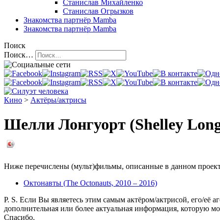
Станислав Михайленко
Станислав Огрызков
Знакомства
партнёр Mamba
Знакомства
партнёр Mamba
Поиск
Поиск…
Кино
>
Актёры/актрисы
Шелли Лонгуорт (Shelley Lon
Ниже перечислены (мульт)фильмы, описанные в данном проекте,
Октонавты (The Octonauts, 2010 – 2016)
P. S. Если Вы являетесь этим самым актёром/актрисой, его/её а
дополнительная или более актуальная информация, которую мо
Спасибо.