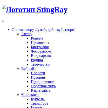
≡
Станислав.ру
Думай, действуй, твори!
Автор
Резюме
Принципы
Биография
Фотоальбом
Видеоархив
Родина
Творчество
Веб-сайт
Новости
История
Продвижение
Обратная связь
Карта сайта
Коллекции
Курьёзы
Транспорт
Кошки