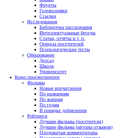
Фрукты
Головоломки
Ссылки
Исследования
Библиотека пассионария
Интеллектуальные беседы
Статьи, отчёты и т. п.
Опросы посетителей
Психологические тесты
Образование
Детсад
Школа
Университет
Кино
просмотренное
Фильмы
Новые впечатления
По названиям
По жанрам
По годам
В порядке добавления
Рейтинги
Лучшие фильмы (посетители)
Лучшие фильмы (авторы отзывов)
Плодовитые комментаторы