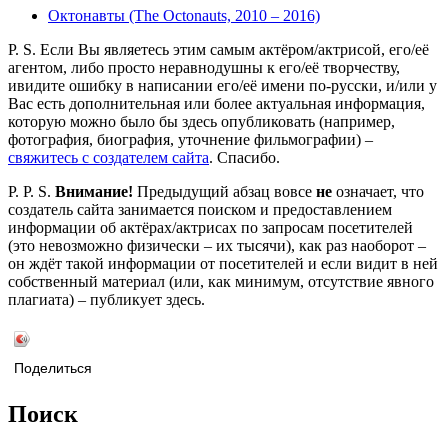
Октонавты (The Octonauts, 2010 – 2016)
P. S. Если Вы являетесь этим самым актёром/актрисой, его/её
агентом, либо просто неравнодушны к его/её творчеству,
ивидите ошибку в написании его/её имени по-русски, и/или у
Вас есть дополнительная или более актуальная информация,
которую можно было бы здесь опубликовать (например,
фотография, биография, уточнение фильмографии) –
свяжитесь с создателем сайта
. Спасибо.
P. P. S.
Внимание!
Предыдущий абзац вовсе
не
означает, что
создатель сайта занимается поиском и предоставлением
информации об актёрах/актрисах по запросам посетителей
(это невозможно физически – их тысячи), как раз наоборот –
он ждёт такой информации от посетителей и если видит в ней
собственный материал (или, как минимум, отсутствие явного
плагиата) – публикует здесь.
Поделиться
Поиск