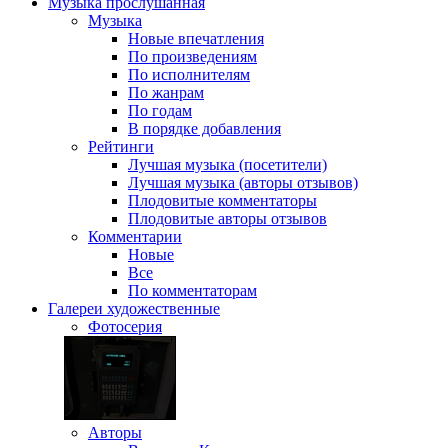
Музыка
прослушанная
Музыка
Новые впечатления
По произведениям
По исполнителям
По жанрам
По годам
В порядке добавления
Рейтинги
Лучшая музыка (посетители)
Лучшая музыка (авторы отзывов)
Плодовитые комментаторы
Плодовитые авторы отзывов
Комментарии
Новые
Все
По комментаторам
Галереи
художественные
Фотосерия
Авторы