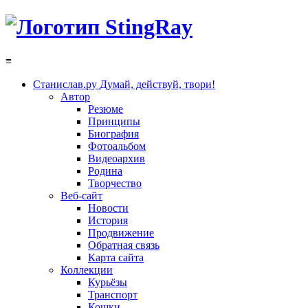
≡
Станислав.ру
Думай, действуй, твори!
Автор
Резюме
Принципы
Биография
Фотоальбом
Видеоархив
Родина
Творчество
Веб-сайт
Новости
История
Продвижение
Обратная связь
Карта сайта
Коллекции
Курьёзы
Транспорт
Кошки