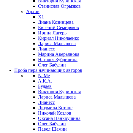
Виктория Куринская
Станислав Огрызков
Архив
X1
Диана Козинцева
Евгений Семиряков
Ирина Лагерь
Кирилл Николаенко
Лариса Малышева
Лианесс
Марина Аверьянова
Наталья Зубрилина
Олег Бабулин
Проба пера
начинающих авторов
NaMe
А.К.А.
Будаев
Виктория Куринская
Лариса Малышева
Лианесс
Людмила Котане
Николай Козлов
Оксана Панкрушина
Олег Бабулин
Павел Шамин