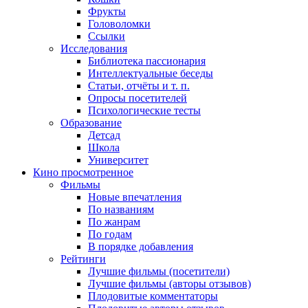
Фрукты
Головоломки
Ссылки
Исследования
Библиотека пассионария
Интеллектуальные беседы
Статьи, отчёты и т. п.
Опросы посетителей
Психологические тесты
Образование
Детсад
Школа
Университет
Кино
просмотренное
Фильмы
Новые впечатления
По названиям
По жанрам
По годам
В порядке добавления
Рейтинги
Лучшие фильмы (посетители)
Лучшие фильмы (авторы отзывов)
Плодовитые комментаторы