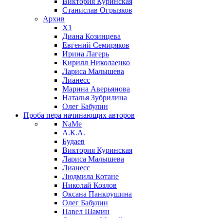
Виктория Куринская
Станислав Огрызков
Архив
X1
Диана Козинцева
Евгений Семиряков
Ирина Лагерь
Кирилл Николаенко
Лариса Малышева
Лианесс
Марина Аверьянова
Наталья Зубрилина
Олег Бабулин
Проба пера
начинающих авторов
NaMe
А.К.А.
Будаев
Виктория Куринская
Лариса Малышева
Лианесс
Людмила Котане
Николай Козлов
Оксана Панкрушина
Олег Бабулин
Павел Шамин