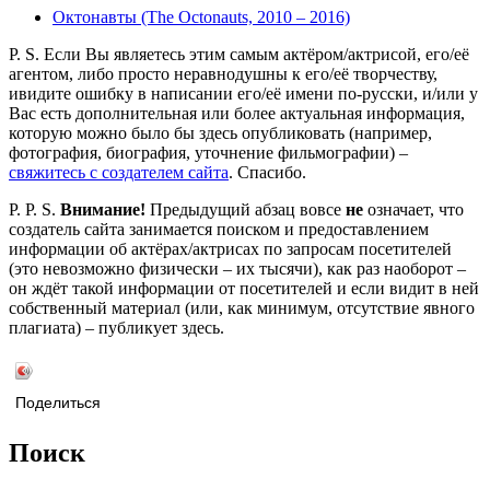
Октонавты (The Octonauts, 2010 – 2016)
P. S. Если Вы являетесь этим самым актёром/актрисой, его/её
агентом, либо просто неравнодушны к его/её творчеству,
ивидите ошибку в написании его/её имени по-русски, и/или у
Вас есть дополнительная или более актуальная информация,
которую можно было бы здесь опубликовать (например,
фотография, биография, уточнение фильмографии) –
свяжитесь с создателем сайта
. Спасибо.
P. P. S.
Внимание!
Предыдущий абзац вовсе
не
означает, что
создатель сайта занимается поиском и предоставлением
информации об актёрах/актрисах по запросам посетителей
(это невозможно физически – их тысячи), как раз наоборот –
он ждёт такой информации от посетителей и если видит в ней
собственный материал (или, как минимум, отсутствие явного
плагиата) – публикует здесь.
Поделиться
Поиск