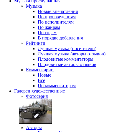
Музыка
прослушанная
Музыка
Новые впечатления
По произведениям
По исполнителям
По жанрам
По годам
В порядке добавления
Рейтинги
Лучшая музыка (посетители)
Лучшая музыка (авторы отзывов)
Плодовитые комментаторы
Плодовитые авторы отзывов
Комментарии
Новые
Все
По комментаторам
Галереи
художественные
Фотосерия
Авторы