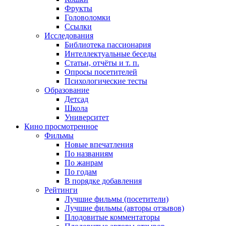
Фрукты
Головоломки
Ссылки
Исследования
Библиотека пассионария
Интеллектуальные беседы
Статьи, отчёты и т. п.
Опросы посетителей
Психологические тесты
Образование
Детсад
Школа
Университет
Кино
просмотренное
Фильмы
Новые впечатления
По названиям
По жанрам
По годам
В порядке добавления
Рейтинги
Лучшие фильмы (посетители)
Лучшие фильмы (авторы отзывов)
Плодовитые комментаторы