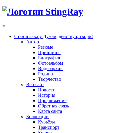
≡
Станислав.ру
Думай, действуй, твори!
Автор
Резюме
Принципы
Биография
Фотоальбом
Видеоархив
Родина
Творчество
Веб-сайт
Новости
История
Продвижение
Обратная связь
Карта сайта
Коллекции
Курьёзы
Транспорт
Кошки