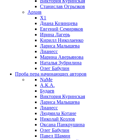
Виктория Куринская
Станислав Огрызков
Архив
X1
Диана Козинцева
Евгений Семиряков
Ирина Лагерь
Кирилл Николаенко
Лариса Малышева
Лианесс
Марина Аверьянова
Наталья Зубрилина
Олег Бабулин
Проба пера
начинающих авторов
NaMe
А.К.А.
Будаев
Виктория Куринская
Лариса Малышева
Лианесс
Людмила Котане
Николай Козлов
Оксана Панкрушина
Олег Бабулин
Павел Шамин