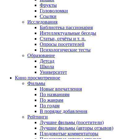
Фрукты
Головоломки
Ссылки
Исследования
Библиотека пассионария
Интеллектуальные беседы
Статьи, отчёты и т. п.
Опросы посетителей
Психологические тесты
Образование
Детсад
Школа
Университет
Кино
просмотренное
Фильмы
Новые впечатления
По названиям
По жанрам
По годам
В порядке добавления
Рейтинги
Лучшие фильмы (посетители)
Лучшие фильмы (авторы отзывов)
Плодовитые комментаторы