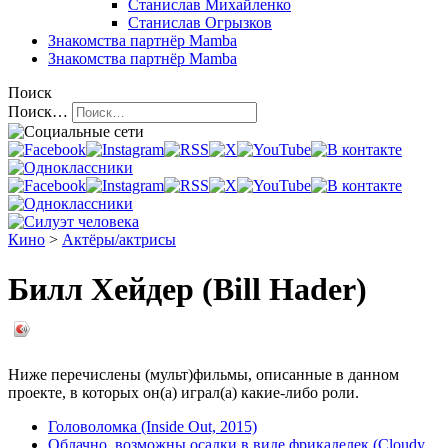
Станислав Михайленко
Станислав Огрызков
Знакомства
партнёр Mamba
Знакомства
партнёр Mamba
Поиск
Поиск…
Кино
>
Актёры/актрисы
Билл Хейдер (Bill Hader)
Ниже перечислены (мульт)фильмы, описанные в данном
проекте, в которых он(а) играл(а) какие-либо роли.
Головоломка (Inside Out, 2015)
Облачно, возможны осадки в виде фрикаделек (Cloudy