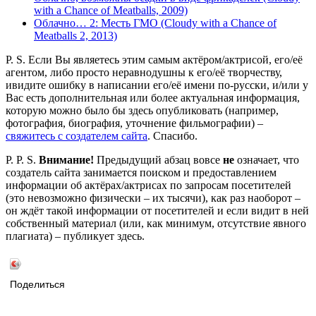
with a Chance of Meatballs, 2009)
Облачно… 2: Месть ГМО (Cloudy with a Chance of
Meatballs 2, 2013)
P. S. Если Вы являетесь этим самым актёром/актрисой, его/её
агентом, либо просто неравнодушны к его/её творчеству,
ивидите ошибку в написании его/её имени по-русски, и/или у
Вас есть дополнительная или более актуальная информация,
которую можно было бы здесь опубликовать (например,
фотография, биография, уточнение фильмографии) –
свяжитесь с создателем сайта
. Спасибо.
P. P. S.
Внимание!
Предыдущий абзац вовсе
не
означает, что
создатель сайта занимается поиском и предоставлением
информации об актёрах/актрисах по запросам посетителей
(это невозможно физически – их тысячи), как раз наоборот –
он ждёт такой информации от посетителей и если видит в ней
собственный материал (или, как минимум, отсутствие явного
плагиата) – публикует здесь.
Поделиться