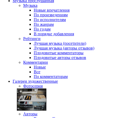
Музыка
прослушанная
Музыка
Новые впечатления
По произведениям
По исполнителям
По жанрам
По годам
В порядке добавления
Рейтинги
Лучшая музыка (посетители)
Лучшая музыка (авторы отзывов)
Плодовитые комментаторы
Плодовитые авторы отзывов
Комментарии
Новые
Все
По комментаторам
Галереи
художественные
Фотосерия
Авторы