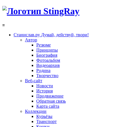
≡
Станислав.ру
Думай, действуй, твори!
Автор
Резюме
Принципы
Биография
Фотоальбом
Видеоархив
Родина
Творчество
Веб-сайт
Новости
История
Продвижение
Обратная связь
Карта сайта
Коллекции
Курьёзы
Транспорт
Кошки