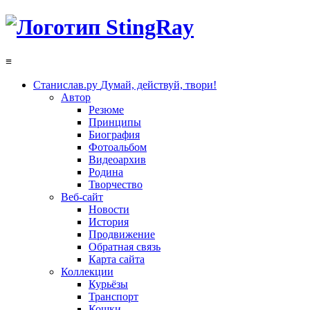
≡
Станислав.ру
Думай, действуй, твори!
Автор
Резюме
Принципы
Биография
Фотоальбом
Видеоархив
Родина
Творчество
Веб-сайт
Новости
История
Продвижение
Обратная связь
Карта сайта
Коллекции
Курьёзы
Транспорт
Кошки