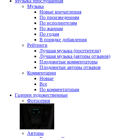
Музыка
прослушанная
Музыка
Новые впечатления
По произведениям
По исполнителям
По жанрам
По годам
В порядке добавления
Рейтинги
Лучшая музыка (посетители)
Лучшая музыка (авторы отзывов)
Плодовитые комментаторы
Плодовитые авторы отзывов
Комментарии
Новые
Все
По комментаторам
Галереи
художественные
Фотосерия
Авторы