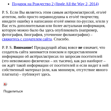
Подарок на Рождество 2 (Jingle All the Way 2, 2014)
P. S. Если Вы являетесь этим самым актёром/актрисой, его/её
агентом, либо просто неравнодушны к его/её творчеству,
ивидите ошибку в написании его/её имени по-русски, и/или у
Вас есть дополнительная или более актуальная информация,
которую можно было бы здесь опубликовать (например,
фотография, биография, уточнение фильмографии) –
свяжитесь с создателем сайта
. Спасибо.
P. P. S.
Внимание!
Предыдущий абзац вовсе
не
означает, что
создатель сайта занимается поиском и предоставлением
информации об актёрах/актрисах по запросам посетителей
(это невозможно физически – их тысячи), как раз наоборот –
он ждёт такой информации от посетителей и если видит в ней
собственный материал (или, как минимум, отсутствие явного
плагиата) – публикует здесь.
Поделиться