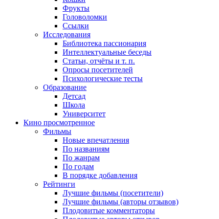
Фрукты
Головоломки
Ссылки
Исследования
Библиотека пассионария
Интеллектуальные беседы
Статьи, отчёты и т. п.
Опросы посетителей
Психологические тесты
Образование
Детсад
Школа
Университет
Кино
просмотренное
Фильмы
Новые впечатления
По названиям
По жанрам
По годам
В порядке добавления
Рейтинги
Лучшие фильмы (посетители)
Лучшие фильмы (авторы отзывов)
Плодовитые комментаторы