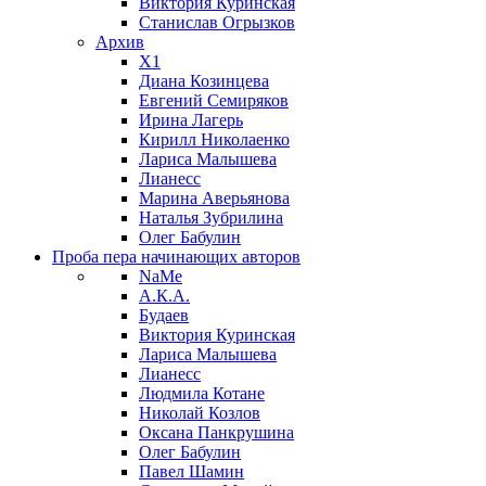
Виктория Куринская
Станислав Огрызков
Архив
X1
Диана Козинцева
Евгений Семиряков
Ирина Лагерь
Кирилл Николаенко
Лариса Малышева
Лианесс
Марина Аверьянова
Наталья Зубрилина
Олег Бабулин
Проба пера
начинающих авторов
NaMe
А.К.А.
Будаев
Виктория Куринская
Лариса Малышева
Лианесс
Людмила Котане
Николай Козлов
Оксана Панкрушина
Олег Бабулин
Павел Шамин