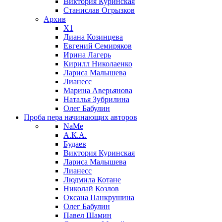
Виктория Куринская
Станислав Огрызков
Архив
X1
Диана Козинцева
Евгений Семиряков
Ирина Лагерь
Кирилл Николаенко
Лариса Малышева
Лианесс
Марина Аверьянова
Наталья Зубрилина
Олег Бабулин
Проба пера
начинающих авторов
NaMe
А.К.А.
Будаев
Виктория Куринская
Лариса Малышева
Лианесс
Людмила Котане
Николай Козлов
Оксана Панкрушина
Олег Бабулин
Павел Шамин