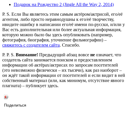
Подарок на Рождество 2 (Jingle All the Way 2, 2014)
P. S. Если Вы являетесь этим самым актёром/актрисой, его/её
агентом, либо просто неравнодушны к его/её творчеству,
ивидите ошибку в написании его/её имени по-русски, и/или у
Вас есть дополнительная или более актуальная информация,
которую можно было бы здесь опубликовать (например,
фотография, биография, уточнение фильмографии) –
свяжитесь с создателем сайта
. Спасибо.
P. P. S.
Внимание!
Предыдущий абзац вовсе
не
означает, что
создатель сайта занимается поиском и предоставлением
информации об актёрах/актрисах по запросам посетителей
(это невозможно физически – их тысячи), как раз наоборот –
он ждёт такой информации от посетителей и если видит в ней
собственный материал (или, как минимум, отсутствие явного
плагиата) – публикует здесь.
Поделиться