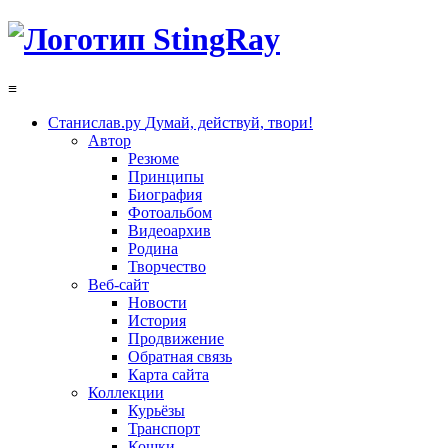
≡
Станислав.ру
Думай, действуй, твори!
Автор
Резюме
Принципы
Биография
Фотоальбом
Видеоархив
Родина
Творчество
Веб-сайт
Новости
История
Продвижение
Обратная связь
Карта сайта
Коллекции
Курьёзы
Транспорт
Кошки