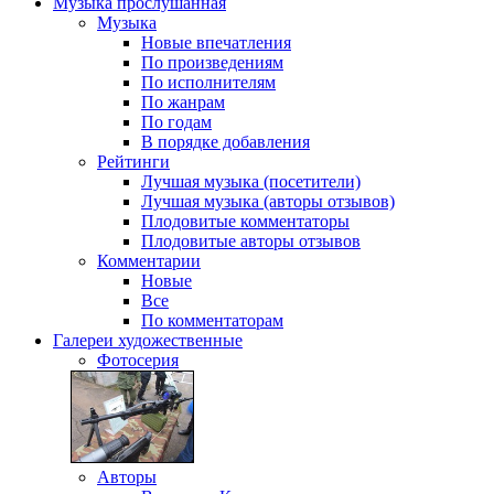
Музыка
прослушанная
Музыка
Новые впечатления
По произведениям
По исполнителям
По жанрам
По годам
В порядке добавления
Рейтинги
Лучшая музыка (посетители)
Лучшая музыка (авторы отзывов)
Плодовитые комментаторы
Плодовитые авторы отзывов
Комментарии
Новые
Все
По комментаторам
Галереи
художественные
Фотосерия
Авторы