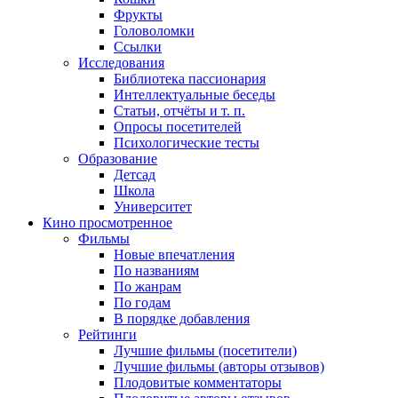
Фрукты
Головоломки
Ссылки
Исследования
Библиотека пассионария
Интеллектуальные беседы
Статьи, отчёты и т. п.
Опросы посетителей
Психологические тесты
Образование
Детсад
Школа
Университет
Кино
просмотренное
Фильмы
Новые впечатления
По названиям
По жанрам
По годам
В порядке добавления
Рейтинги
Лучшие фильмы (посетители)
Лучшие фильмы (авторы отзывов)
Плодовитые комментаторы