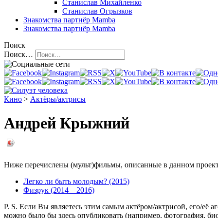
Станислав Михайленко
Станислав Огрызков
Знакомства
партнёр Mamba
Знакомства
партнёр Mamba
Поиск
Поиск…
Кино
>
Актёры/актрисы
Андрей Крыжний
Ниже перечислены (мульт)фильмы, описанные в данном проекте,
Легко ли быть молодым? (2015)
Физрук (2014 – 2016)
P. S. Если Вы являетесь этим самым актёром/актрисой, его/её 
можно было бы здесь опубликовать (например, фотография, б