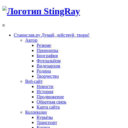
≡
Станислав.ру
Думай, действуй, твори!
Автор
Резюме
Принципы
Биография
Фотоальбом
Видеоархив
Родина
Творчество
Веб-сайт
Новости
История
Продвижение
Обратная связь
Карта сайта
Коллекции
Курьёзы
Транспорт
Кошки