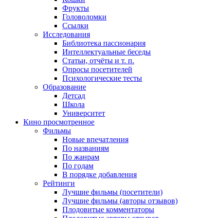
Фрукты
Головоломки
Ссылки
Исследования
Библиотека пассионария
Интеллектуальные беседы
Статьи, отчёты и т. п.
Опросы посетителей
Психологические тесты
Образование
Детсад
Школа
Университет
Кино
просмотренное
Фильмы
Новые впечатления
По названиям
По жанрам
По годам
В порядке добавления
Рейтинги
Лучшие фильмы (посетители)
Лучшие фильмы (авторы отзывов)
Плодовитые комментаторы