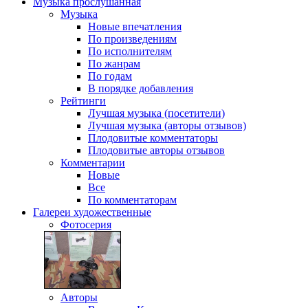
Музыка
прослушанная
Музыка
Новые впечатления
По произведениям
По исполнителям
По жанрам
По годам
В порядке добавления
Рейтинги
Лучшая музыка (посетители)
Лучшая музыка (авторы отзывов)
Плодовитые комментаторы
Плодовитые авторы отзывов
Комментарии
Новые
Все
По комментаторам
Галереи
художественные
Фотосерия
Авторы