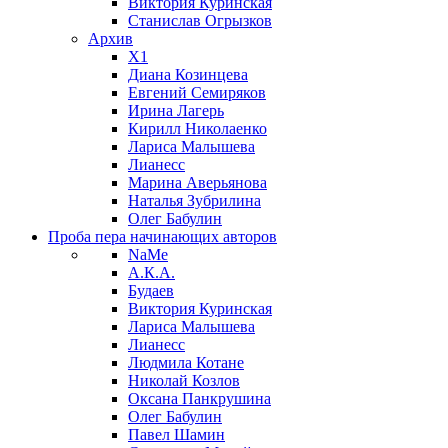
Виктория Куринская
Станислав Огрызков
Архив
X1
Диана Козинцева
Евгений Семиряков
Ирина Лагерь
Кирилл Николаенко
Лариса Малышева
Лианесс
Марина Аверьянова
Наталья Зубрилина
Олег Бабулин
Проба пера
начинающих авторов
NaMe
А.К.А.
Будаев
Виктория Куринская
Лариса Малышева
Лианесс
Людмила Котане
Николай Козлов
Оксана Панкрушина
Олег Бабулин
Павел Шамин