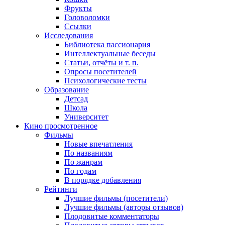
Фрукты
Головоломки
Ссылки
Исследования
Библиотека пассионария
Интеллектуальные беседы
Статьи, отчёты и т. п.
Опросы посетителей
Психологические тесты
Образование
Детсад
Школа
Университет
Кино
просмотренное
Фильмы
Новые впечатления
По названиям
По жанрам
По годам
В порядке добавления
Рейтинги
Лучшие фильмы (посетители)
Лучшие фильмы (авторы отзывов)
Плодовитые комментаторы