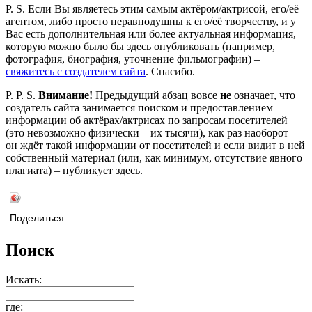
P. S. Если Вы являетесь этим самым актёром/актрисой, его/её
агентом, либо просто неравнодушны к его/её творчеству, и у
Вас есть дополнительная или более актуальная информация,
которую можно было бы здесь опубликовать (например,
фотография, биография, уточнение фильмографии) –
свяжитесь с создателем сайта
. Спасибо.
P. P. S.
Внимание!
Предыдущий абзац вовсе
не
означает, что
создатель сайта занимается поиском и предоставлением
информации об актёрах/актрисах по запросам посетителей
(это невозможно физически – их тысячи), как раз наоборот –
он ждёт такой информации от посетителей и если видит в ней
собственный материал (или, как минимум, отсутствие явного
плагиата) – публикует здесь.
Поделиться
Поиск
Искать:
где: