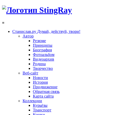
≡
Станислав.ру
Думай, действуй, твори!
Автор
Резюме
Принципы
Биография
Фотоальбом
Видеоархив
Родина
Творчество
Веб-сайт
Новости
История
Продвижение
Обратная связь
Карта сайта
Коллекции
Курьёзы
Транспорт
Кошки