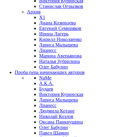
Виктория Куринская
Станислав Огрызков
Архив
X1
Диана Козинцева
Евгений Семиряков
Ирина Лагерь
Кирилл Николаенко
Лариса Малышева
Лианесс
Марина Аверьянова
Наталья Зубрилина
Олег Бабулин
Проба пера
начинающих авторов
NaMe
А.К.А.
Будаев
Виктория Куринская
Лариса Малышева
Лианесс
Людмила Котане
Николай Козлов
Оксана Панкрушина
Олег Бабулин
Павел Шамин