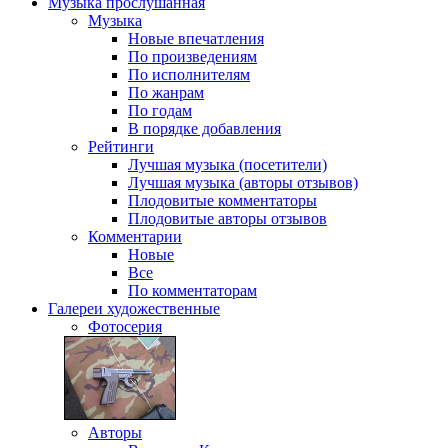
Музыка
прослушанная
Музыка
Новые впечатления
По произведениям
По исполнителям
По жанрам
По годам
В порядке добавления
Рейтинги
Лучшая музыка (посетители)
Лучшая музыка (авторы отзывов)
Плодовитые комментаторы
Плодовитые авторы отзывов
Комментарии
Новые
Все
По комментаторам
Галереи
художественные
Фотосерия
Авторы