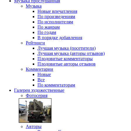
Музыка
прослушанная
Музыка
Новые впечатления
По произведениям
По исполнителям
По жанрам
По годам
В порядке добавления
Рейтинги
Лучшая музыка (посетители)
Лучшая музыка (авторы отзывов)
Плодовитые комментаторы
Плодовитые авторы отзывов
Комментарии
Новые
Все
По комментаторам
Галереи
художественные
Фотосерия
Авторы