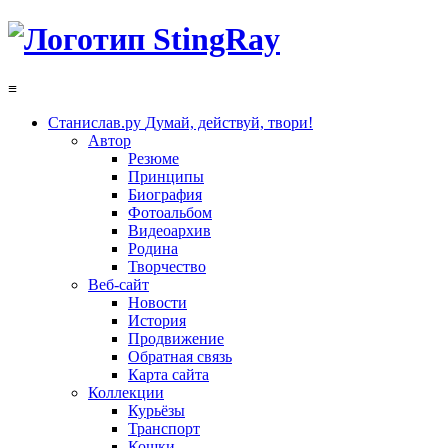
≡
Станислав.ру
Думай, действуй, твори!
Автор
Резюме
Принципы
Биография
Фотоальбом
Видеоархив
Родина
Творчество
Веб-сайт
Новости
История
Продвижение
Обратная связь
Карта сайта
Коллекции
Курьёзы
Транспорт
Кошки