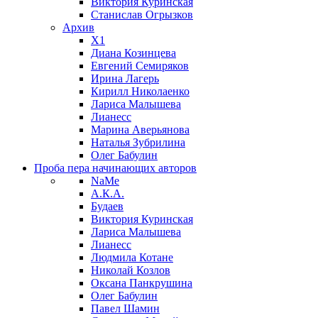
Виктория Куринская
Станислав Огрызков
Архив
X1
Диана Козинцева
Евгений Семиряков
Ирина Лагерь
Кирилл Николаенко
Лариса Малышева
Лианесс
Марина Аверьянова
Наталья Зубрилина
Олег Бабулин
Проба пера
начинающих авторов
NaMe
А.К.А.
Будаев
Виктория Куринская
Лариса Малышева
Лианесс
Людмила Котане
Николай Козлов
Оксана Панкрушина
Олег Бабулин
Павел Шамин