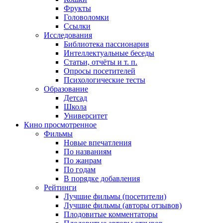
Фрукты
Головоломки
Ссылки
Исследования
Библиотека пассионария
Интеллектуальные беседы
Статьи, отчёты и т. п.
Опросы посетителей
Психологические тесты
Образование
Детсад
Школа
Университет
Кино
просмотренное
Фильмы
Новые впечатления
По названиям
По жанрам
По годам
В порядке добавления
Рейтинги
Лучшие фильмы (посетители)
Лучшие фильмы (авторы отзывов)
Плодовитые комментаторы