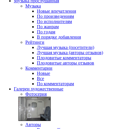
Музыка
прослушанная
Музыка
Новые впечатления
По произведениям
По исполнителям
По жанрам
По годам
В порядке добавления
Рейтинги
Лучшая музыка (посетители)
Лучшая музыка (авторы отзывов)
Плодовитые комментаторы
Плодовитые авторы отзывов
Комментарии
Новые
Все
По комментаторам
Галереи
художественные
Фотосерия
Авторы