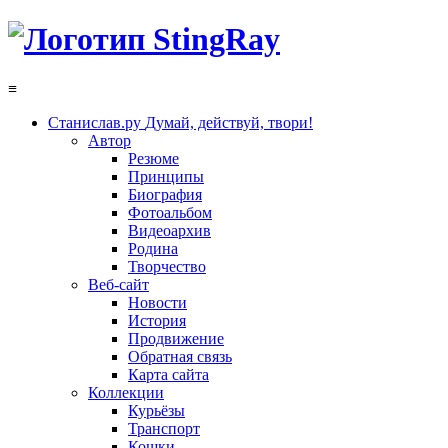
≡
Станислав.ру
Думай, действуй, твори!
Автор
Резюме
Принципы
Биография
Фотоальбом
Видеоархив
Родина
Творчество
Веб-сайт
Новости
История
Продвижение
Обратная связь
Карта сайта
Коллекции
Курьёзы
Транспорт
Кошки