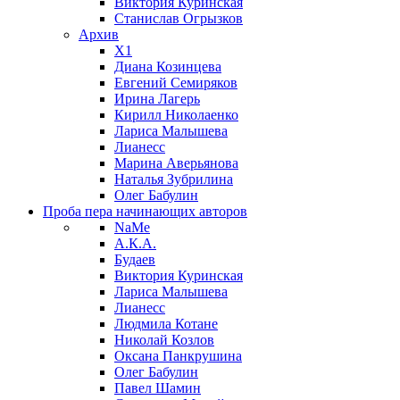
Виктория Куринская
Станислав Огрызков
Архив
X1
Диана Козинцева
Евгений Семиряков
Ирина Лагерь
Кирилл Николаенко
Лариса Малышева
Лианесс
Марина Аверьянова
Наталья Зубрилина
Олег Бабулин
Проба пера
начинающих авторов
NaMe
А.К.А.
Будаев
Виктория Куринская
Лариса Малышева
Лианесс
Людмила Котане
Николай Козлов
Оксана Панкрушина
Олег Бабулин
Павел Шамин