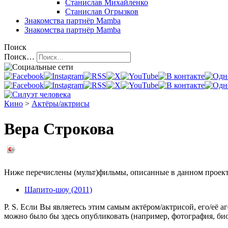
Станислав Михайленко
Станислав Огрызков
Знакомства
партнёр Mamba
Знакомства
партнёр Mamba
Поиск
Поиск…
Кино
>
Актёры/актрисы
Вера Строкова
Ниже перечислены (мульт)фильмы, описанные в данном проекте,
Шапито-шоу (2011)
P. S. Если Вы являетесь этим самым актёром/актрисой, его/её 
можно было бы здесь опубликовать (например, фотография, б