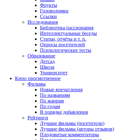
Фрукты
Головоломки
Ссылки
Исследования
Библиотека пассионария
Интеллектуальные беседы
Статьи, отчёты и т. п.
Опросы посетителей
Психологические тесты
Образование
Детсад
Школа
Университет
Кино
просмотренное
Фильмы
Новые впечатления
По названиям
По жанрам
По годам
В порядке добавления
Рейтинги
Лучшие фильмы (посетители)
Лучшие фильмы (авторы отзывов)
Плодовитые комментаторы