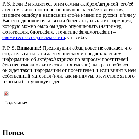
P. S. Если Вы являетесь этим самым актёром/актрисой, его/её
агентом, либо просто неравнодушны к его/её творчеству,
ивидите ошибку в написании его/её имени по-русски, и/или у
Вас есть дополнительная или более актуальная информация,
которую можно было бы здесь опубликовать (например,
фотография, биография, уточнение фильмографии) –
свяжитесь с создателем сайта
. Спасибо.
P. P. S.
Внимание!
Предыдущий абзац вовсе
не
означает, что
создатель сайта занимается поиском и предоставлением
информации об актёрах/актрисах по запросам посетителей
(это невозможно физически – их тысячи), как раз наоборот –
он ждёт такой информации от посетителей и если видит в ней
собственный материал (или, как минимум, отсутствие явного
плагиата) – публикует здесь.
Поделиться
Поиск