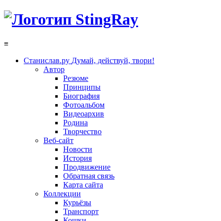
≡
Станислав.ру
Думай, действуй, твори!
Автор
Резюме
Принципы
Биография
Фотоальбом
Видеоархив
Родина
Творчество
Веб-сайт
Новости
История
Продвижение
Обратная связь
Карта сайта
Коллекции
Курьёзы
Транспорт
Кошки