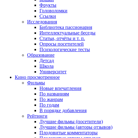
Фрукты
Головоломки
Ссылки
Исследования
Библиотека пассионария
Интеллектуальные беседы
Статьи, отчёты и т. п.
Опросы посетителей
Психологические тесты
Образование
Детсад
Школа
Университет
Кино
просмотренное
Фильмы
Новые впечатления
По названиям
По жанрам
По годам
В порядке добавления
Рейтинги
Лучшие фильмы (посетители)
Лучшие фильмы (авторы отзывов)
Плодовитые комментаторы