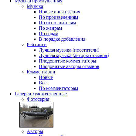
Музыка
прослушанная
Музыка
Новые впечатления
По произведениям
По исполнителям
По жанрам
По годам
В порядке добавления
Рейтинги
Лучшая музыка (посетители)
Лучшая музыка (авторы отзывов)
Плодовитые комментаторы
Плодовитые авторы отзывов
Комментарии
Новые
Все
По комментаторам
Галереи
художественные
Фотосерия
Авторы