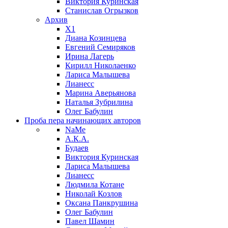
Виктория Куринская
Станислав Огрызков
Архив
X1
Диана Козинцева
Евгений Семиряков
Ирина Лагерь
Кирилл Николаенко
Лариса Малышева
Лианесс
Марина Аверьянова
Наталья Зубрилина
Олег Бабулин
Проба пера
начинающих авторов
NaMe
А.К.А.
Будаев
Виктория Куринская
Лариса Малышева
Лианесс
Людмила Котане
Николай Козлов
Оксана Панкрушина
Олег Бабулин
Павел Шамин