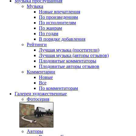
Музыка
прослушанная
Музыка
Новые впечатления
По произведениям
По исполнителям
По жанрам
По годам
В порядке добавления
Рейтинги
Лучшая музыка (посетители)
Лучшая музыка (авторы отзывов)
Плодовитые комментаторы
Плодовитые авторы отзывов
Комментарии
Новые
Все
По комментаторам
Галереи
художественные
Фотосерия
Авторы