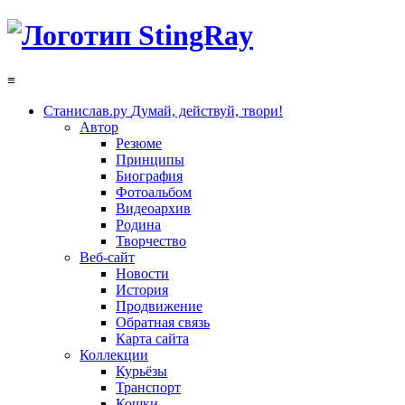
≡
Станислав.ру
Думай, действуй, твори!
Автор
Резюме
Принципы
Биография
Фотоальбом
Видеоархив
Родина
Творчество
Веб-сайт
Новости
История
Продвижение
Обратная связь
Карта сайта
Коллекции
Курьёзы
Транспорт
Кошки