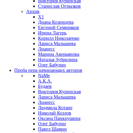
Виктория Куринская
Станислав Огрызков
Архив
X1
Диана Козинцева
Евгений Семиряков
Ирина Лагерь
Кирилл Николаенко
Лариса Малышева
Лианесс
Марина Аверьянова
Наталья Зубрилина
Олег Бабулин
Проба пера
начинающих авторов
NaMe
А.К.А.
Будаев
Виктория Куринская
Лариса Малышева
Лианесс
Людмила Котане
Николай Козлов
Оксана Панкрушина
Олег Бабулин
Павел Шамин