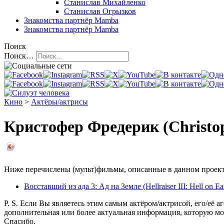
Станислав Михайленко
Станислав Огрызков
Знакомства
партнёр Mamba
Знакомства
партнёр Mamba
Поиск
Поиск…
Кино
>
Актёры/актрисы
Кристофер Фредерик (Christop
Ниже перечислены (мульт)фильмы, описанные в данном проекте,
Восставший из ада 3: Ад на Земле (Hellraiser III: Hell on Ea
P. S. Если Вы являетесь этим самым актёром/актрисой, его/её а
дополнительная или более актуальная информация, которую мо
Спасибо.