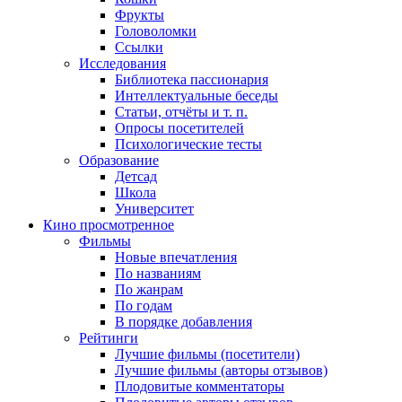
Фрукты
Головоломки
Ссылки
Исследования
Библиотека пассионария
Интеллектуальные беседы
Статьи, отчёты и т. п.
Опросы посетителей
Психологические тесты
Образование
Детсад
Школа
Университет
Кино
просмотренное
Фильмы
Новые впечатления
По названиям
По жанрам
По годам
В порядке добавления
Рейтинги
Лучшие фильмы (посетители)
Лучшие фильмы (авторы отзывов)
Плодовитые комментаторы