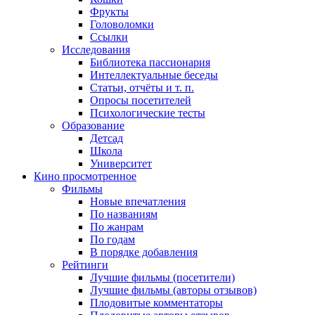
Фрукты
Головоломки
Ссылки
Исследования
Библиотека пассионария
Интеллектуальные беседы
Статьи, отчёты и т. п.
Опросы посетителей
Психологические тесты
Образование
Детсад
Школа
Университет
Кино
просмотренное
Фильмы
Новые впечатления
По названиям
По жанрам
По годам
В порядке добавления
Рейтинги
Лучшие фильмы (посетители)
Лучшие фильмы (авторы отзывов)
Плодовитые комментаторы