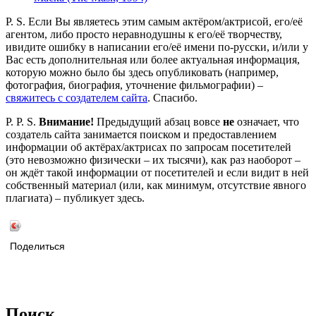
P. S. Если Вы являетесь этим самым актёром/актрисой, его/её
агентом, либо просто неравнодушны к его/её творчеству,
ивидите ошибку в написании его/её имени по-русски, и/или у
Вас есть дополнительная или более актуальная информация,
которую можно было бы здесь опубликовать (например,
фотография, биография, уточнение фильмографии) –
свяжитесь с создателем сайта
. Спасибо.
P. P. S.
Внимание!
Предыдущий абзац вовсе
не
означает, что
создатель сайта занимается поиском и предоставлением
информации об актёрах/актрисах по запросам посетителей
(это невозможно физически – их тысячи), как раз наоборот –
он ждёт такой информации от посетителей и если видит в ней
собственный материал (или, как минимум, отсутствие явного
плагиата) – публикует здесь.
Поделиться
Поиск