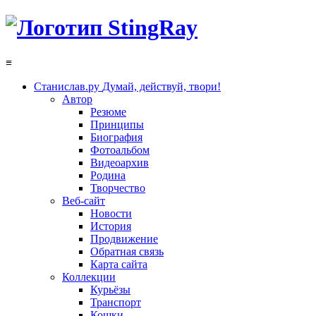
≡
Станислав.ру
Думай, действуй, твори!
Автор
Резюме
Принципы
Биография
Фотоальбом
Видеоархив
Родина
Творчество
Веб-сайт
Новости
История
Продвижение
Обратная связь
Карта сайта
Коллекции
Курьёзы
Транспорт
Кошки