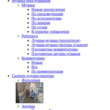
Музыка
прослушанная
Музыка
Новые впечатления
По произведениям
По исполнителям
По жанрам
По годам
В порядке добавления
Рейтинги
Лучшая музыка (посетители)
Лучшая музыка (авторы отзывов)
Плодовитые комментаторы
Плодовитые авторы отзывов
Комментарии
Новые
Все
По комментаторам
Галереи
художественные
Фотосерия
Авторы