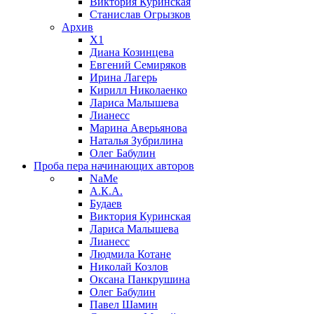
Виктория Куринская
Станислав Огрызков
Архив
X1
Диана Козинцева
Евгений Семиряков
Ирина Лагерь
Кирилл Николаенко
Лариса Малышева
Лианесс
Марина Аверьянова
Наталья Зубрилина
Олег Бабулин
Проба пера
начинающих авторов
NaMe
А.К.А.
Будаев
Виктория Куринская
Лариса Малышева
Лианесс
Людмила Котане
Николай Козлов
Оксана Панкрушина
Олег Бабулин
Павел Шамин