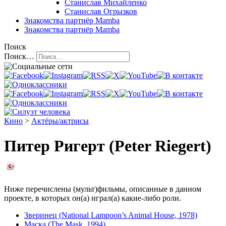
Станислав Михайленко
Станислав Огрызков
Знакомства
партнёр Mamba
Знакомства
партнёр Mamba
Поиск
Поиск…
Кино
>
Актёры/актрисы
Питер Ригерт (Peter Riegert)
Ниже перечислены (мульт)фильмы, описанные в данном
проекте, в которых он(а) играл(а) какие-либо роли.
Зверинец (National Lampoon’s Animal House, 1978)
Маска (The Mask, 1994)