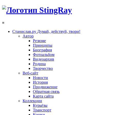
≡
Станислав.ру
Думай, действуй, твори!
Автор
Резюме
Принципы
Биография
Фотоальбом
Видеоархив
Родина
Творчество
Веб-сайт
Новости
История
Продвижение
Обратная связь
Карта сайта
Коллекции
Курьёзы
Транспорт
Кошки