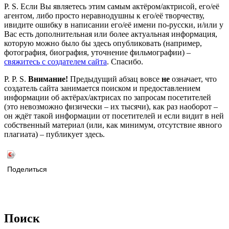
P. S. Если Вы являетесь этим самым актёром/актрисой, его/её
агентом, либо просто неравнодушны к его/её творчеству,
ивидите ошибку в написании его/её имени по-русски, и/или у
Вас есть дополнительная или более актуальная информация,
которую можно было бы здесь опубликовать (например,
фотография, биография, уточнение фильмографии) –
свяжитесь с создателем сайта
. Спасибо.
P. P. S.
Внимание!
Предыдущий абзац вовсе
не
означает, что
создатель сайта занимается поиском и предоставлением
информации об актёрах/актрисах по запросам посетителей
(это невозможно физически – их тысячи), как раз наоборот –
он ждёт такой информации от посетителей и если видит в ней
собственный материал (или, как минимум, отсутствие явного
плагиата) – публикует здесь.
Поделиться
Поиск