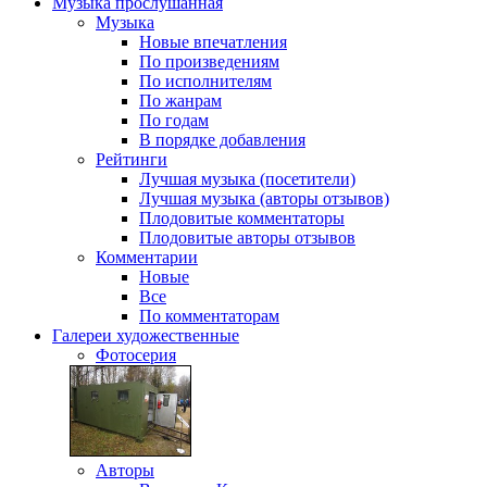
Музыка
прослушанная
Музыка
Новые впечатления
По произведениям
По исполнителям
По жанрам
По годам
В порядке добавления
Рейтинги
Лучшая музыка (посетители)
Лучшая музыка (авторы отзывов)
Плодовитые комментаторы
Плодовитые авторы отзывов
Комментарии
Новые
Все
По комментаторам
Галереи
художественные
Фотосерия
Авторы