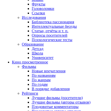
Фрукты
Головоломки
Ссылки
Исследования
Библиотека пассионария
Интеллектуальные беседы
Статьи, отчёты и т. п.
Опросы посетителей
Психологические тесты
Образование
Детсад
Школа
Университет
Кино
просмотренное
Фильмы
Новые впечатления
По названиям
По жанрам
По годам
В порядке добавления
Рейтинги
Лучшие фильмы (посетители)
Лучшие фильмы (авторы отзывов)
Плодовитые комментаторы