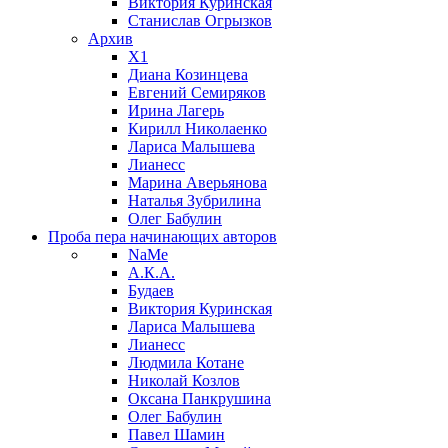
Виктория Куринская
Станислав Огрызков
Архив
X1
Диана Козинцева
Евгений Семиряков
Ирина Лагерь
Кирилл Николаенко
Лариса Малышева
Лианесс
Марина Аверьянова
Наталья Зубрилина
Олег Бабулин
Проба пера
начинающих авторов
NaMe
А.К.А.
Будаев
Виктория Куринская
Лариса Малышева
Лианесс
Людмила Котане
Николай Козлов
Оксана Панкрушина
Олег Бабулин
Павел Шамин