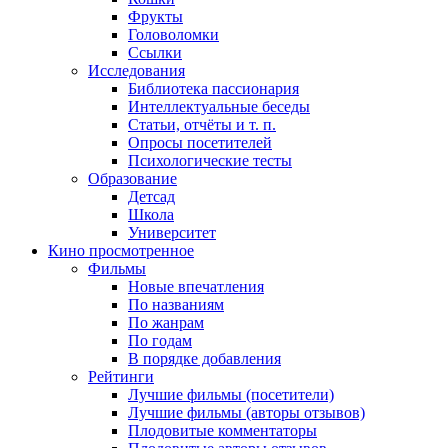
Фрукты
Головоломки
Ссылки
Исследования
Библиотека пассионария
Интеллектуальные беседы
Статьи, отчёты и т. п.
Опросы посетителей
Психологические тесты
Образование
Детсад
Школа
Университет
Кино
просмотренное
Фильмы
Новые впечатления
По названиям
По жанрам
По годам
В порядке добавления
Рейтинги
Лучшие фильмы (посетители)
Лучшие фильмы (авторы отзывов)
Плодовитые комментаторы