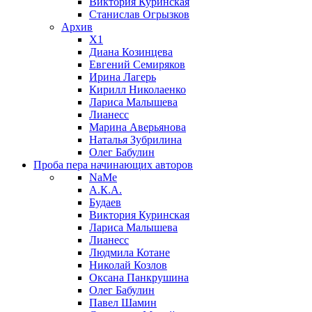
Виктория Куринская
Станислав Огрызков
Архив
X1
Диана Козинцева
Евгений Семиряков
Ирина Лагерь
Кирилл Николаенко
Лариса Малышева
Лианесс
Марина Аверьянова
Наталья Зубрилина
Олег Бабулин
Проба пера
начинающих авторов
NaMe
А.К.А.
Будаев
Виктория Куринская
Лариса Малышева
Лианесс
Людмила Котане
Николай Козлов
Оксана Панкрушина
Олег Бабулин
Павел Шамин