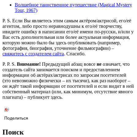
Волшебное таинственное путешествие (Magical Mystery
Tour, 1967)
P. S. Если Вы являетесь этим самым актёром/актрисой, его/её
агентом, либо просто неравнодушны к его/её творчеству,
ивидите ошибку в написании его/её имени по-русски, и/или у
Вас есть дополнительная или более актуальная информация,
которую можно было бы здесь опубликовать (например,
фотография, биография, уточнение фильмографии) –
свяжитесь с создателем сайта
. Спасибо.
P. P. S.
Внимание!
Предыдущий абзац вовсе
не
означает, что
создатель сайта занимается поиском и предоставлением
информации об актёрах/актрисах по запросам посетителей
(это невозможно физически – их тысячи), как раз наоборот –
он ждёт такой информации от посетителей и если видит в ней
собственный материал (или, как минимум, отсутствие явного
плагиата) – публикует здесь.
Поделиться
Поиск