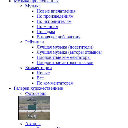
Музыка
прослушанная
Музыка
Новые впечатления
По произведениям
По исполнителям
По жанрам
По годам
В порядке добавления
Рейтинги
Лучшая музыка (посетители)
Лучшая музыка (авторы отзывов)
Плодовитые комментаторы
Плодовитые авторы отзывов
Комментарии
Новые
Все
По комментаторам
Галереи
художественные
Фотосерия
Авторы