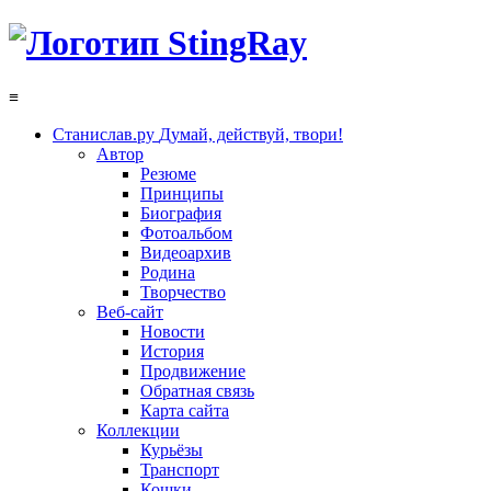
≡
Станислав.ру
Думай, действуй, твори!
Автор
Резюме
Принципы
Биография
Фотоальбом
Видеоархив
Родина
Творчество
Веб-сайт
Новости
История
Продвижение
Обратная связь
Карта сайта
Коллекции
Курьёзы
Транспорт
Кошки