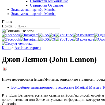
Станислав Михайленко
Станислав Огрызков
Знакомства
партнёр Mamba
Знакомства
партнёр Mamba
Поиск
Поиск…
Кино
>
Актёры/актрисы
Джон Леннон (John Lennon)
Ниже перечислены (мульт)фильмы, описанные в данном проекте,
Волшебное таинственное путешествие (Magical Mystery To
P. S. Если Вы являетесь этим самым актёром/актрисой, его/её а
дополнительная или более актуальная информация, которую мо
Спасибо.