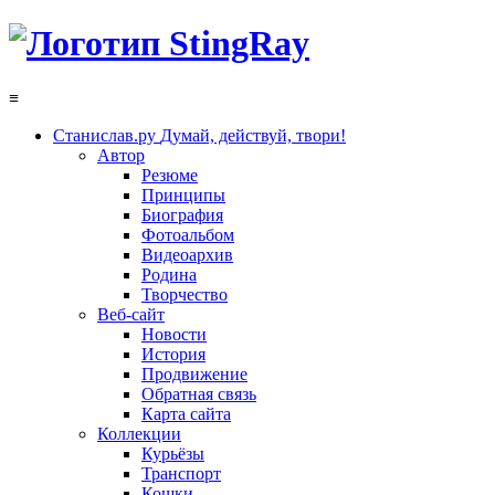
≡
Станислав.ру
Думай, действуй, твори!
Автор
Резюме
Принципы
Биография
Фотоальбом
Видеоархив
Родина
Творчество
Веб-сайт
Новости
История
Продвижение
Обратная связь
Карта сайта
Коллекции
Курьёзы
Транспорт
Кошки