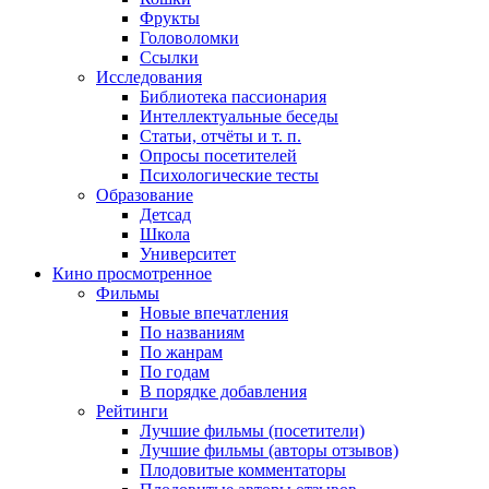
Фрукты
Головоломки
Ссылки
Исследования
Библиотека пассионария
Интеллектуальные беседы
Статьи, отчёты и т. п.
Опросы посетителей
Психологические тесты
Образование
Детсад
Школа
Университет
Кино
просмотренное
Фильмы
Новые впечатления
По названиям
По жанрам
По годам
В порядке добавления
Рейтинги
Лучшие фильмы (посетители)
Лучшие фильмы (авторы отзывов)
Плодовитые комментаторы