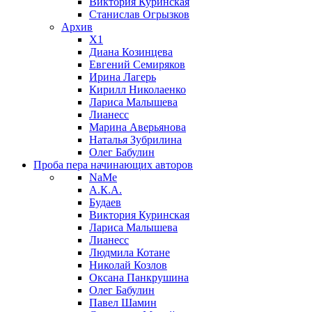
Виктория Куринская
Станислав Огрызков
Архив
X1
Диана Козинцева
Евгений Семиряков
Ирина Лагерь
Кирилл Николаенко
Лариса Малышева
Лианесс
Марина Аверьянова
Наталья Зубрилина
Олег Бабулин
Проба пера
начинающих авторов
NaMe
А.К.А.
Будаев
Виктория Куринская
Лариса Малышева
Лианесс
Людмила Котане
Николай Козлов
Оксана Панкрушина
Олег Бабулин
Павел Шамин