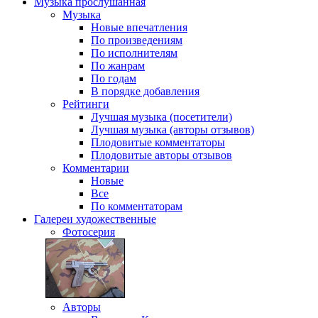
Музыка
прослушанная
Музыка
Новые впечатления
По произведениям
По исполнителям
По жанрам
По годам
В порядке добавления
Рейтинги
Лучшая музыка (посетители)
Лучшая музыка (авторы отзывов)
Плодовитые комментаторы
Плодовитые авторы отзывов
Комментарии
Новые
Все
По комментаторам
Галереи
художественные
Фотосерия
Авторы