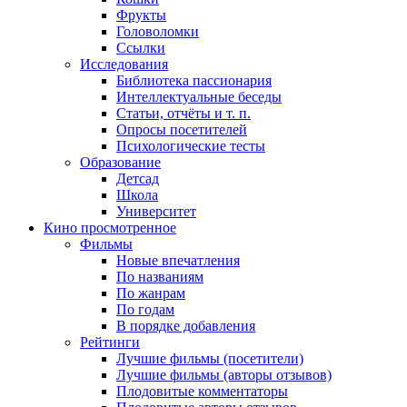
Фрукты
Головоломки
Ссылки
Исследования
Библиотека пассионария
Интеллектуальные беседы
Статьи, отчёты и т. п.
Опросы посетителей
Психологические тесты
Образование
Детсад
Школа
Университет
Кино
просмотренное
Фильмы
Новые впечатления
По названиям
По жанрам
По годам
В порядке добавления
Рейтинги
Лучшие фильмы (посетители)
Лучшие фильмы (авторы отзывов)
Плодовитые комментаторы