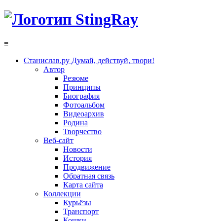
≡
Станислав.ру
Думай, действуй, твори!
Автор
Резюме
Принципы
Биография
Фотоальбом
Видеоархив
Родина
Творчество
Веб-сайт
Новости
История
Продвижение
Обратная связь
Карта сайта
Коллекции
Курьёзы
Транспорт
Кошки