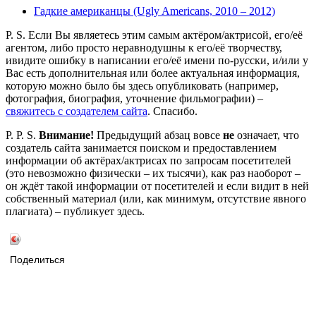
Гадкие американцы (Ugly Americans, 2010 – 2012)
P. S. Если Вы являетесь этим самым актёром/актрисой, его/её
агентом, либо просто неравнодушны к его/её творчеству,
ивидите ошибку в написании его/её имени по-русски, и/или у
Вас есть дополнительная или более актуальная информация,
которую можно было бы здесь опубликовать (например,
фотография, биография, уточнение фильмографии) –
свяжитесь с создателем сайта
. Спасибо.
P. P. S.
Внимание!
Предыдущий абзац вовсе
не
означает, что
создатель сайта занимается поиском и предоставлением
информации об актёрах/актрисах по запросам посетителей
(это невозможно физически – их тысячи), как раз наоборот –
он ждёт такой информации от посетителей и если видит в ней
собственный материал (или, как минимум, отсутствие явного
плагиата) – публикует здесь.
Поделиться