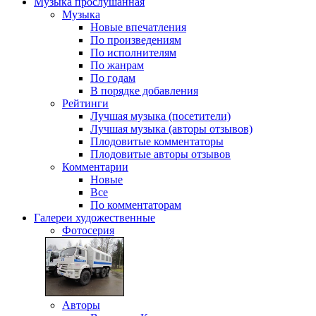
Музыка
прослушанная
Музыка
Новые впечатления
По произведениям
По исполнителям
По жанрам
По годам
В порядке добавления
Рейтинги
Лучшая музыка (посетители)
Лучшая музыка (авторы отзывов)
Плодовитые комментаторы
Плодовитые авторы отзывов
Комментарии
Новые
Все
По комментаторам
Галереи
художественные
Фотосерия
Авторы