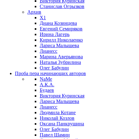
Виктория Куринская
Станислав Огрызков
Архив
X1
Диана Козинцева
Евгений Семиряков
Ирина Лагерь
Кирилл Николаенко
Лариса Малышева
Лианесс
Марина Аверьянова
Наталья Зубрилина
Олег Бабулин
Проба пера
начинающих авторов
NaMe
А.К.А.
Будаев
Виктория Куринская
Лариса Малышева
Лианесс
Людмила Котане
Николай Козлов
Оксана Панкрушина
Олег Бабулин
Павел Шамин