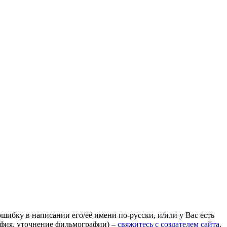
ошибку в написании его/её имени по-русски, и/или у Вас есть
афия, уточнение фильмографии) –
свяжитесь с создателем сайта
.