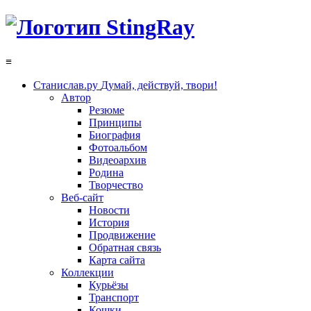
≡
Станислав.ру
Думай, действуй, твори!
Автор
Резюме
Принципы
Биография
Фотоальбом
Видеоархив
Родина
Творчество
Веб-сайт
Новости
История
Продвижение
Обратная связь
Карта сайта
Коллекции
Курьёзы
Транспорт
Кошки