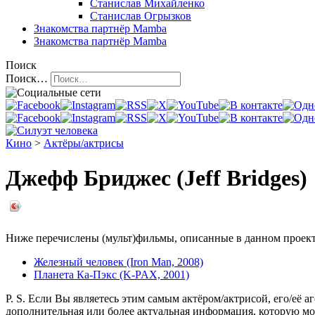
Станислав Михайленко
Станислав Огрызков
Знакомства
партнёр Mamba
Знакомства
партнёр Mamba
Поиск
Поиск…
Кино
>
Актёры/актрисы
Джефф Бриджес (Jeff Bridges)
Ниже перечислены (мульт)фильмы, описанные в данном проекте,
Железный человек (Iron Man, 2008)
Планета Ка-Пэкс (K-PAX, 2001)
P. S. Если Вы являетесь этим самым актёром/актрисой, его/её а
дополнительная или более актуальная информация, которую мо