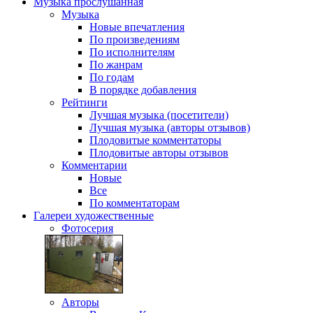
Музыка
прослушанная
Музыка
Новые впечатления
По произведениям
По исполнителям
По жанрам
По годам
В порядке добавления
Рейтинги
Лучшая музыка (посетители)
Лучшая музыка (авторы отзывов)
Плодовитые комментаторы
Плодовитые авторы отзывов
Комментарии
Новые
Все
По комментаторам
Галереи
художественные
Фотосерия
Авторы