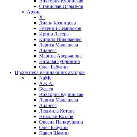
Виктория Куринская
Станислав Огрызков
Архив
X1
Диана Козинцева
Евгений Семиряков
Ирина Лагерь
Кирилл Николаенко
Лариса Малышева
Лианесс
Марина Аверьянова
Наталья Зубрилина
Олег Бабулин
Проба пера
начинающих авторов
NaMe
А.К.А.
Будаев
Виктория Куринская
Лариса Малышева
Лианесс
Людмила Котане
Николай Козлов
Оксана Панкрушина
Олег Бабулин
Павел Шамин