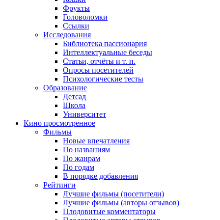
Фрукты
Головоломки
Ссылки
Исследования
Библиотека пассионария
Интеллектуальные беседы
Статьи, отчёты и т. п.
Опросы посетителей
Психологические тесты
Образование
Детсад
Школа
Университет
Кино
просмотренное
Фильмы
Новые впечатления
По названиям
По жанрам
По годам
В порядке добавления
Рейтинги
Лучшие фильмы (посетители)
Лучшие фильмы (авторы отзывов)
Плодовитые комментаторы