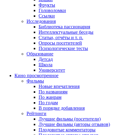
Фрукты
Головоломки
Ссылки
Исследования
Библиотека пассионария
Интеллектуальные беседы
Статьи, отчёты и т. п.
Опросы посетителей
Психологические тесты
Образование
Детсад
Школа
Университет
Кино
просмотренное
Фильмы
Новые впечатления
По названиям
По жанрам
По годам
В порядке добавления
Рейтинги
Лучшие фильмы (посетители)
Лучшие фильмы (авторы отзывов)
Плодовитые комментаторы