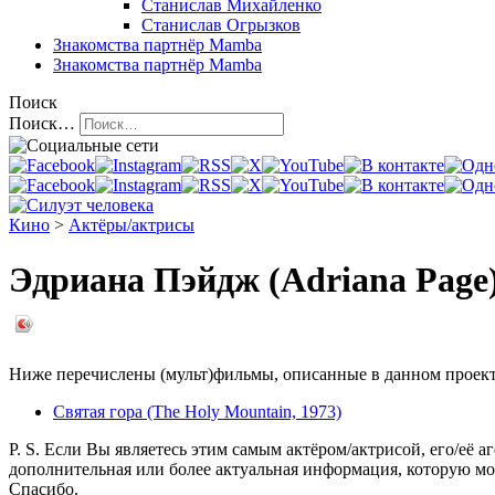
Станислав Михайленко
Станислав Огрызков
Знакомства
партнёр Mamba
Знакомства
партнёр Mamba
Поиск
Поиск…
Кино
>
Актёры/актрисы
Эдриана Пэйдж (Adriana Page
Ниже перечислены (мульт)фильмы, описанные в данном проекте,
Святая гора (The Holy Mountain, 1973)
P. S. Если Вы являетесь этим самым актёром/актрисой, его/её а
дополнительная или более актуальная информация, которую мо
Спасибо.