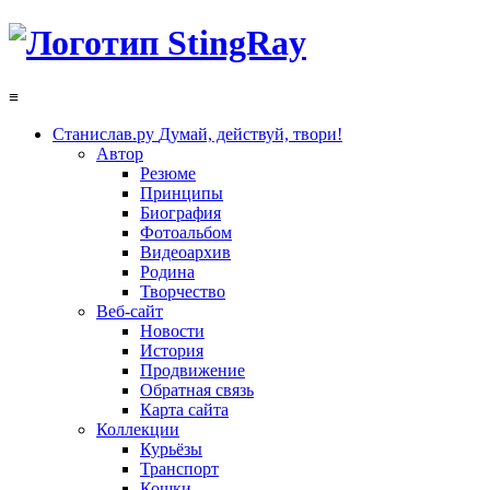
≡
Станислав.ру
Думай, действуй, твори!
Автор
Резюме
Принципы
Биография
Фотоальбом
Видеоархив
Родина
Творчество
Веб-сайт
Новости
История
Продвижение
Обратная связь
Карта сайта
Коллекции
Курьёзы
Транспорт
Кошки