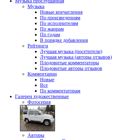
Музыка
прослушанная
Музыка
Новые впечатления
По произведениям
По исполнителям
По жанрам
По годам
В порядке добавления
Рейтинги
Лучшая музыка (посетители)
Лучшая музыка (авторы отзывов)
Плодовитые комментаторы
Плодовитые авторы отзывов
Комментарии
Новые
Все
По комментаторам
Галереи
художественные
Фотосерия
Авторы