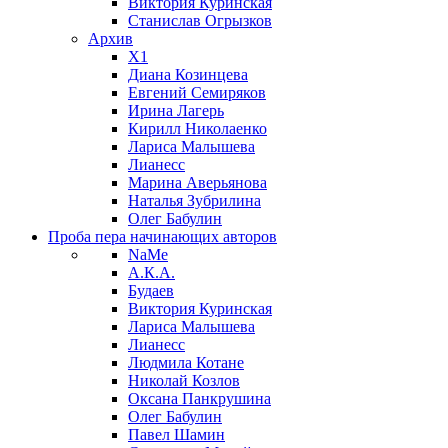
Виктория Куринская
Станислав Огрызков
Архив
X1
Диана Козинцева
Евгений Семиряков
Ирина Лагерь
Кирилл Николаенко
Лариса Малышева
Лианесс
Марина Аверьянова
Наталья Зубрилина
Олег Бабулин
Проба пера
начинающих авторов
NaMe
А.К.А.
Будаев
Виктория Куринская
Лариса Малышева
Лианесс
Людмила Котане
Николай Козлов
Оксана Панкрушина
Олег Бабулин
Павел Шамин