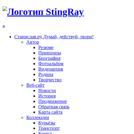
≡
Станислав.ру
Думай, действуй, твори!
Автор
Резюме
Принципы
Биография
Фотоальбом
Видеоархив
Родина
Творчество
Веб-сайт
Новости
История
Продвижение
Обратная связь
Карта сайта
Коллекции
Курьёзы
Транспорт
Кошки