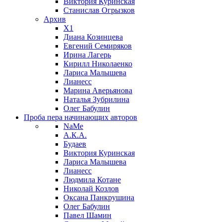
Виктория Куринская
Станислав Огрызков
Архив
X1
Диана Козинцева
Евгений Семиряков
Ирина Лагерь
Кирилл Николаенко
Лариса Малышева
Лианесс
Марина Аверьянова
Наталья Зубрилина
Олег Бабулин
Проба пера
начинающих авторов
NaMe
А.К.А.
Будаев
Виктория Куринская
Лариса Малышева
Лианесс
Людмила Котане
Николай Козлов
Оксана Панкрушина
Олег Бабулин
Павел Шамин