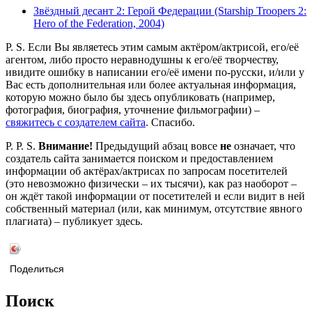
Звёздный десант 2: Герой Федерации (Starship Troopers 2:
Hero of the Federation, 2004)
P. S. Если Вы являетесь этим самым актёром/актрисой, его/её
агентом, либо просто неравнодушны к его/её творчеству,
ивидите ошибку в написании его/её имени по-русски, и/или у
Вас есть дополнительная или более актуальная информация,
которую можно было бы здесь опубликовать (например,
фотография, биография, уточнение фильмографии) –
свяжитесь с создателем сайта
. Спасибо.
P. P. S.
Внимание!
Предыдущий абзац вовсе
не
означает, что
создатель сайта занимается поиском и предоставлением
информации об актёрах/актрисах по запросам посетителей
(это невозможно физически – их тысячи), как раз наоборот –
он ждёт такой информации от посетителей и если видит в ней
собственный материал (или, как минимум, отсутствие явного
плагиата) – публикует здесь.
Поделиться
Поиск