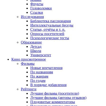
Фрукты
Головоломки
Ссылки
Исследования
Библиотека пассионария
Интеллектуальные беседы
Статьи, отчёты и т. п.
Опросы посетителей
Психологические тесты
Образование
Детсад
Школа
Университет
Кино
просмотренное
Фильмы
Новые впечатления
По названиям
По жанрам
По годам
В порядке добавления
Рейтинги
Лучшие фильмы (посетители)
Лучшие фильмы (авторы отзывов)
Плодовитые комментаторы