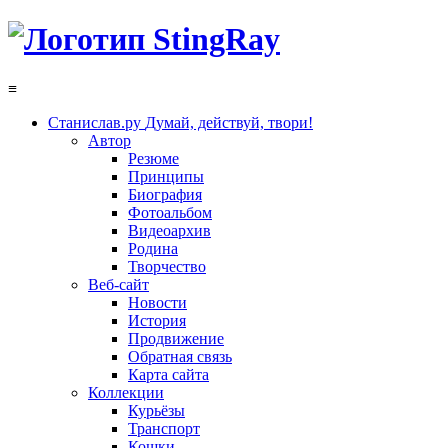
≡
Станислав.ру
Думай, действуй, твори!
Автор
Резюме
Принципы
Биография
Фотоальбом
Видеоархив
Родина
Творчество
Веб-сайт
Новости
История
Продвижение
Обратная связь
Карта сайта
Коллекции
Курьёзы
Транспорт
Кошки