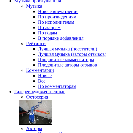
Музыка
прослушанная
Музыка
Новые впечатления
По произведениям
По исполнителям
По жанрам
По годам
В порядке добавления
Рейтинги
Лучшая музыка (посетители)
Лучшая музыка (авторы отзывов)
Плодовитые комментаторы
Плодовитые авторы отзывов
Комментарии
Новые
Все
По комментаторам
Галереи
художественные
Фотосерия
Авторы