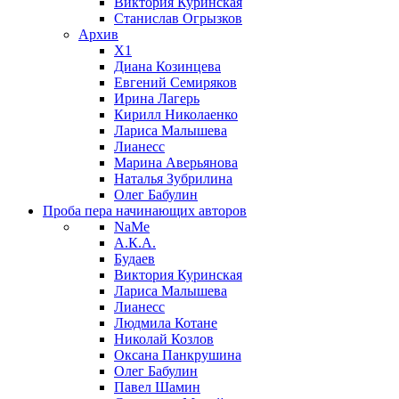
Виктория Куринская
Станислав Огрызков
Архив
X1
Диана Козинцева
Евгений Семиряков
Ирина Лагерь
Кирилл Николаенко
Лариса Малышева
Лианесс
Марина Аверьянова
Наталья Зубрилина
Олег Бабулин
Проба пера
начинающих авторов
NaMe
А.К.А.
Будаев
Виктория Куринская
Лариса Малышева
Лианесс
Людмила Котане
Николай Козлов
Оксана Панкрушина
Олег Бабулин
Павел Шамин