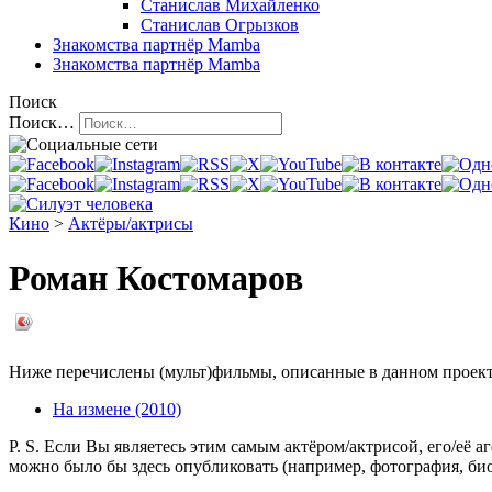
Станислав Михайленко
Станислав Огрызков
Знакомства
партнёр Mamba
Знакомства
партнёр Mamba
Поиск
Поиск…
Кино
>
Актёры/актрисы
Роман Костомаров
Ниже перечислены (мульт)фильмы, описанные в данном проекте,
На измене (2010)
P. S. Если Вы являетесь этим самым актёром/актрисой, его/её 
можно было бы здесь опубликовать (например, фотография, б