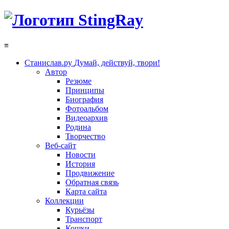
≡
Станислав.ру
Думай, действуй, твори!
Автор
Резюме
Принципы
Биография
Фотоальбом
Видеоархив
Родина
Творчество
Веб-сайт
Новости
История
Продвижение
Обратная связь
Карта сайта
Коллекции
Курьёзы
Транспорт
Кошки