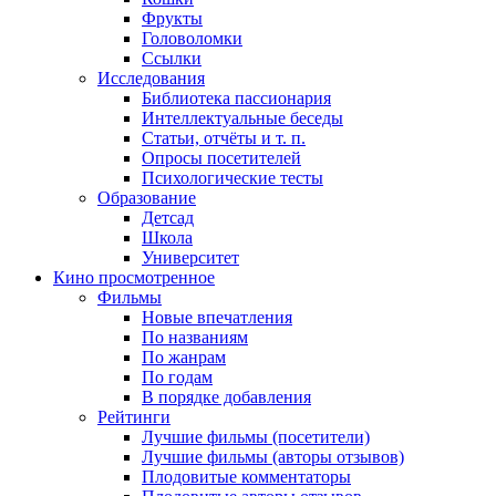
Фрукты
Головоломки
Ссылки
Исследования
Библиотека пассионария
Интеллектуальные беседы
Статьи, отчёты и т. п.
Опросы посетителей
Психологические тесты
Образование
Детсад
Школа
Университет
Кино
просмотренное
Фильмы
Новые впечатления
По названиям
По жанрам
По годам
В порядке добавления
Рейтинги
Лучшие фильмы (посетители)
Лучшие фильмы (авторы отзывов)
Плодовитые комментаторы