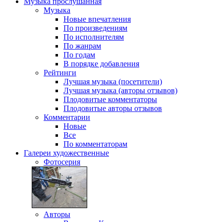
Музыка
прослушанная
Музыка
Новые впечатления
По произведениям
По исполнителям
По жанрам
По годам
В порядке добавления
Рейтинги
Лучшая музыка (посетители)
Лучшая музыка (авторы отзывов)
Плодовитые комментаторы
Плодовитые авторы отзывов
Комментарии
Новые
Все
По комментаторам
Галереи
художественные
Фотосерия
Авторы