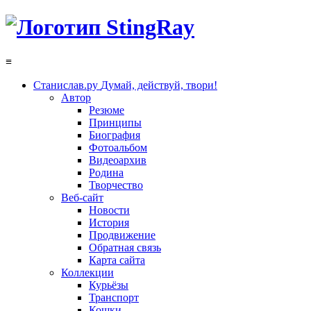
≡
Станислав.ру
Думай, действуй, твори!
Автор
Резюме
Принципы
Биография
Фотоальбом
Видеоархив
Родина
Творчество
Веб-сайт
Новости
История
Продвижение
Обратная связь
Карта сайта
Коллекции
Курьёзы
Транспорт
Кошки