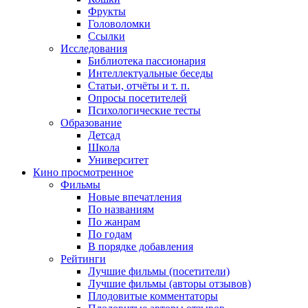
Фрукты
Головоломки
Ссылки
Исследования
Библиотека пассионария
Интеллектуальные беседы
Статьи, отчёты и т. п.
Опросы посетителей
Психологические тесты
Образование
Детсад
Школа
Университет
Кино
просмотренное
Фильмы
Новые впечатления
По названиям
По жанрам
По годам
В порядке добавления
Рейтинги
Лучшие фильмы (посетители)
Лучшие фильмы (авторы отзывов)
Плодовитые комментаторы