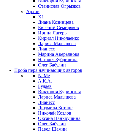
Виктория Куринская
Станислав Огрызков
Архив
X1
Диана Козинцева
Евгений Семиряков
Ирина Лагерь
Кирилл Николаенко
Лариса Малышева
Лианесс
Марина Аверьянова
Наталья Зубрилина
Олег Бабулин
Проба пера
начинающих авторов
NaMe
А.К.А.
Будаев
Виктория Куринская
Лариса Малышева
Лианесс
Людмила Котане
Николай Козлов
Оксана Панкрушина
Олег Бабулин
Павел Шамин