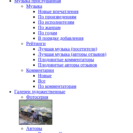
Музыка
прослушанная
Музыка
Новые впечатления
По произведениям
По исполнителям
По жанрам
По годам
В порядке добавления
Рейтинги
Лучшая музыка (посетители)
Лучшая музыка (авторы отзывов)
Плодовитые комментаторы
Плодовитые авторы отзывов
Комментарии
Новые
Все
По комментаторам
Галереи
художественные
Фотосерия
Авторы