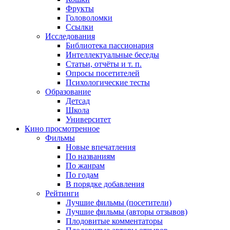
Фрукты
Головоломки
Ссылки
Исследования
Библиотека пассионария
Интеллектуальные беседы
Статьи, отчёты и т. п.
Опросы посетителей
Психологические тесты
Образование
Детсад
Школа
Университет
Кино
просмотренное
Фильмы
Новые впечатления
По названиям
По жанрам
По годам
В порядке добавления
Рейтинги
Лучшие фильмы (посетители)
Лучшие фильмы (авторы отзывов)
Плодовитые комментаторы