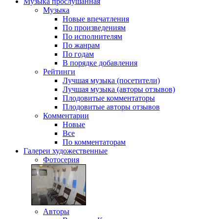
Музыка
прослушанная
Музыка
Новые впечатления
По произведениям
По исполнителям
По жанрам
По годам
В порядке добавления
Рейтинги
Лучшая музыка (посетители)
Лучшая музыка (авторы отзывов)
Плодовитые комментаторы
Плодовитые авторы отзывов
Комментарии
Новые
Все
По комментаторам
Галереи
художественные
Фотосерия
Авторы