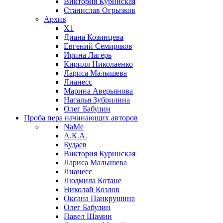
Виктория Куринская
Станислав Огрызков
Архив
X1
Диана Козинцева
Евгений Семиряков
Ирина Лагерь
Кирилл Николаенко
Лариса Малышева
Лианесс
Марина Аверьянова
Наталья Зубрилина
Олег Бабулин
Проба пера
начинающих авторов
NaMe
А.К.А.
Будаев
Виктория Куринская
Лариса Малышева
Лианесс
Людмила Котане
Николай Козлов
Оксана Панкрушина
Олег Бабулин
Павел Шамин