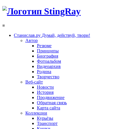
≡
Станислав.ру
Думай, действуй, твори!
Автор
Резюме
Принципы
Биография
Фотоальбом
Видеоархив
Родина
Творчество
Веб-сайт
Новости
История
Продвижение
Обратная связь
Карта сайта
Коллекции
Курьёзы
Транспорт
Кошки