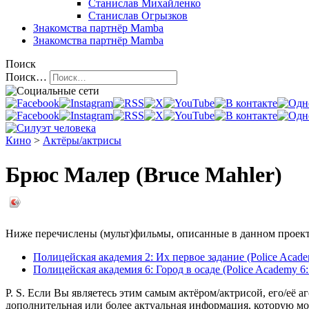
Станислав Михайленко
Станислав Огрызков
Знакомства
партнёр Mamba
Знакомства
партнёр Mamba
Поиск
Поиск…
Кино
>
Актёры/актрисы
Брюс Малер (Bruce Mahler)
Ниже перечислены (мульт)фильмы, описанные в данном проекте,
Полицейская академия 2: Их первое задание (Police Academy
Полицейская академия 6: Город в осаде (Police Academy 6: 
P. S. Если Вы являетесь этим самым актёром/актрисой, его/её а
дополнительная или более актуальная информация, которую мо