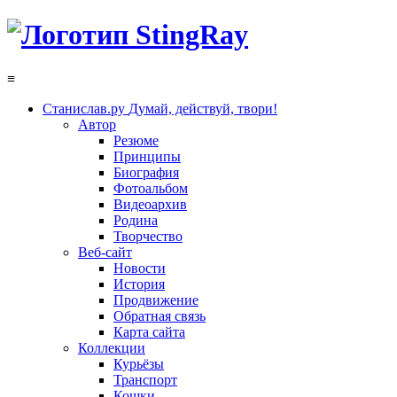
≡
Станислав.ру
Думай, действуй, твори!
Автор
Резюме
Принципы
Биография
Фотоальбом
Видеоархив
Родина
Творчество
Веб-сайт
Новости
История
Продвижение
Обратная связь
Карта сайта
Коллекции
Курьёзы
Транспорт
Кошки