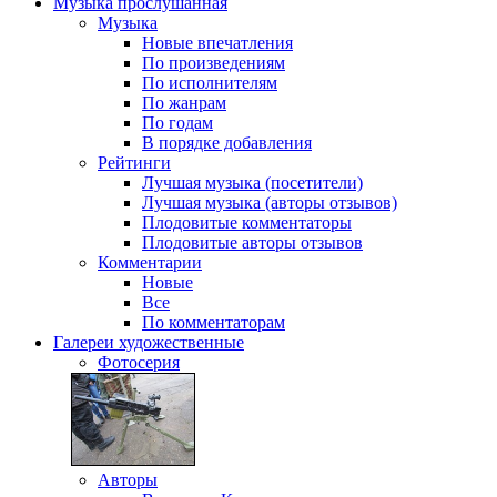
Музыка
прослушанная
Музыка
Новые впечатления
По произведениям
По исполнителям
По жанрам
По годам
В порядке добавления
Рейтинги
Лучшая музыка (посетители)
Лучшая музыка (авторы отзывов)
Плодовитые комментаторы
Плодовитые авторы отзывов
Комментарии
Новые
Все
По комментаторам
Галереи
художественные
Фотосерия
Авторы