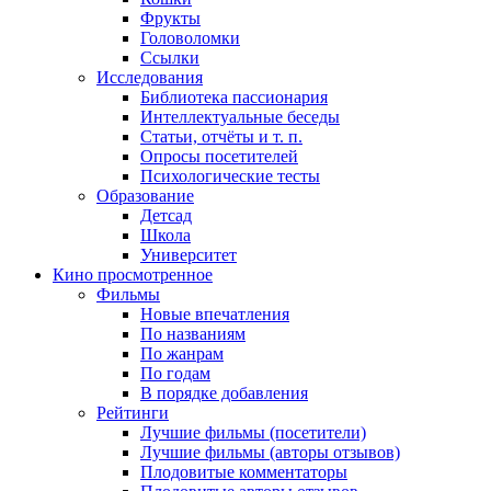
Фрукты
Головоломки
Ссылки
Исследования
Библиотека пассионария
Интеллектуальные беседы
Статьи, отчёты и т. п.
Опросы посетителей
Психологические тесты
Образование
Детсад
Школа
Университет
Кино
просмотренное
Фильмы
Новые впечатления
По названиям
По жанрам
По годам
В порядке добавления
Рейтинги
Лучшие фильмы (посетители)
Лучшие фильмы (авторы отзывов)
Плодовитые комментаторы