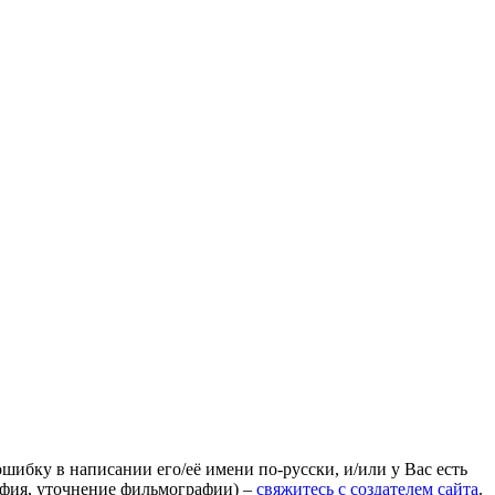
ошибку в написании его/её имени по-русски, и/или у Вас есть
афия, уточнение фильмографии) –
свяжитесь с создателем сайта
.