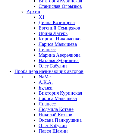
Виктория Куринская
Станислав Огрызков
Архив
X1
Диана Козинцева
Евгений Семиряков
Ирина Лагерь
Кирилл Николаенко
Лариса Малышева
Лианесс
Марина Аверьянова
Наталья Зубрилина
Олег Бабулин
Проба пера
начинающих авторов
NaMe
А.К.А.
Будаев
Виктория Куринская
Лариса Малышева
Лианесс
Людмила Котане
Николай Козлов
Оксана Панкрушина
Олег Бабулин
Павел Шамин