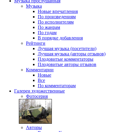
Музыка
прослушанная
Музыка
Новые впечатления
По произведениям
По исполнителям
По жанрам
По годам
В порядке добавления
Рейтинги
Лучшая музыка (посетители)
Лучшая музыка (авторы отзывов)
Плодовитые комментаторы
Плодовитые авторы отзывов
Комментарии
Новые
Все
По комментаторам
Галереи
художественные
Фотосерия
Авторы