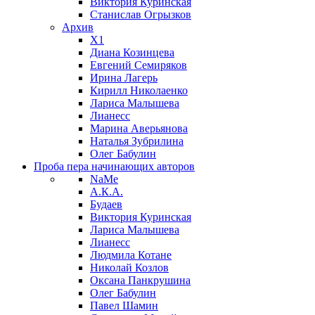
Виктория Куринская
Станислав Огрызков
Архив
X1
Диана Козинцева
Евгений Семиряков
Ирина Лагерь
Кирилл Николаенко
Лариса Малышева
Лианесс
Марина Аверьянова
Наталья Зубрилина
Олег Бабулин
Проба пера
начинающих авторов
NaMe
А.К.А.
Будаев
Виктория Куринская
Лариса Малышева
Лианесс
Людмила Котане
Николай Козлов
Оксана Панкрушина
Олег Бабулин
Павел Шамин