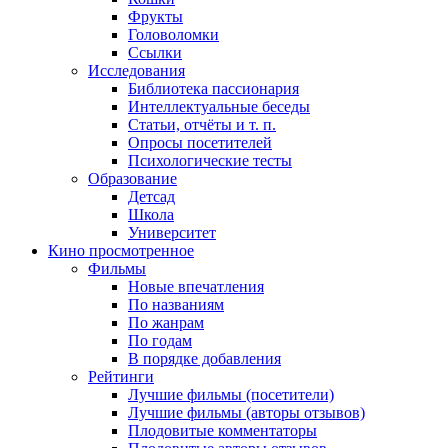
Фрукты
Головоломки
Ссылки
Исследования
Библиотека пассионария
Интеллектуальные беседы
Статьи, отчёты и т. п.
Опросы посетителей
Психологические тесты
Образование
Детсад
Школа
Университет
Кино
просмотренное
Фильмы
Новые впечатления
По названиям
По жанрам
По годам
В порядке добавления
Рейтинги
Лучшие фильмы (посетители)
Лучшие фильмы (авторы отзывов)
Плодовитые комментаторы