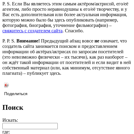
P. S. Если Вы являетесь этим самым актёром/актрисой, его/её
агентом, либо просто неравнодушны к его/её творчеству, и у
Вас есть дополнительная или более актуальная информация,
которую можно было бы здесь опубликовать (например,
фотография, биография, уточнение фильмографии) –
свяжитесь с создателем сайта
. Спасибо.
P. P. S.
Внимание!
Предыдущий абзац вовсе
не
означает, что
создатель сайта занимается поиском и предоставлением
информации об актёрах/актрисах по запросам посетителей
(это невозможно физически – их тысячи), как раз наоборот –
он ждёт такой информации от посетителей и если видит в ней
собственный материал (или, как минимум, отсутствие явного
плагиата) – публикует здесь.
Поделиться
Поиск
Искать:
где: