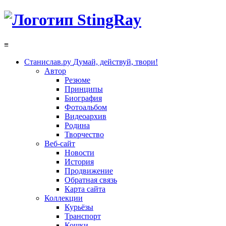
≡
Станислав.ру
Думай, действуй, твори!
Автор
Резюме
Принципы
Биография
Фотоальбом
Видеоархив
Родина
Творчество
Веб-сайт
Новости
История
Продвижение
Обратная связь
Карта сайта
Коллекции
Курьёзы
Транспорт
Кошки