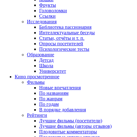
Фрукты
Головоломки
Ссылки
Исследования
Библиотека пассионария
Интеллектуальные беседы
Статьи, отчёты и т. п.
Опросы посетителей
Психологические тесты
Образование
Детсад
Школа
Университет
Кино
просмотренное
Фильмы
Новые впечатления
По названиям
По жанрам
По годам
В порядке добавления
Рейтинги
Лучшие фильмы (посетители)
Лучшие фильмы (авторы отзывов)
Плодовитые комментаторы