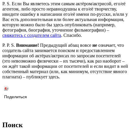
P. S. Если Вы являетесь этим самым актёром/актрисой, его/её
агентом, либо просто неравнодушны к его/её творчеству,
ивидите ошибку в написании его/её имени по-русски, и/или у
Вас есть дополнительная или более актуальная информация,
которую можно было бы здесь опубликовать (например,
фотография, биография, уточнение фильмографии) –
свяжитесь с создателем сайта
. Спасибо.
P. P. S.
Внимание!
Предыдущий абзац вовсе
не
означает, что
создатель сайта занимается поиском и предоставлением
информации об актёрах/актрисах по запросам посетителей
(это невозможно физически – их тысячи), как раз наоборот –
он ждёт такой информации от посетителей и если видит в ней
собственный материал (или, как минимум, отсутствие явного
плагиата) – публикует здесь.
Поделиться
Поиск