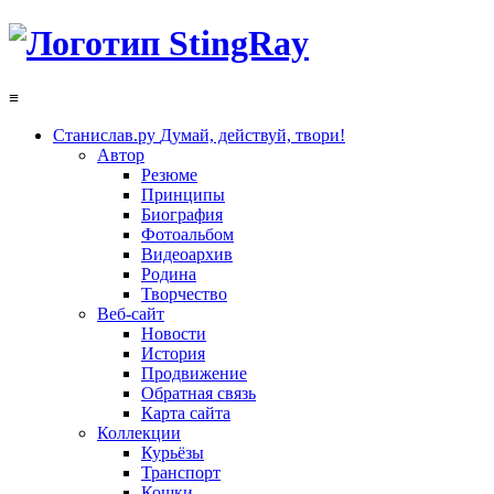
≡
Станислав.ру
Думай, действуй, твори!
Автор
Резюме
Принципы
Биография
Фотоальбом
Видеоархив
Родина
Творчество
Веб-сайт
Новости
История
Продвижение
Обратная связь
Карта сайта
Коллекции
Курьёзы
Транспорт
Кошки