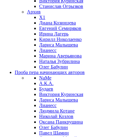
Виктория Куринская
Станислав Огрызков
Архив
X1
Диана Козинцева
Евгений Семиряков
Ирина Лагерь
Кирилл Николаенко
Лариса Малышева
Лианесс
Марина Аверьянова
Наталья Зубрилина
Олег Бабулин
Проба пера
начинающих авторов
NaMe
А.К.А.
Будаев
Виктория Куринская
Лариса Малышева
Лианесс
Людмила Котане
Николай Козлов
Оксана Панкрушина
Олег Бабулин
Павел Шамин