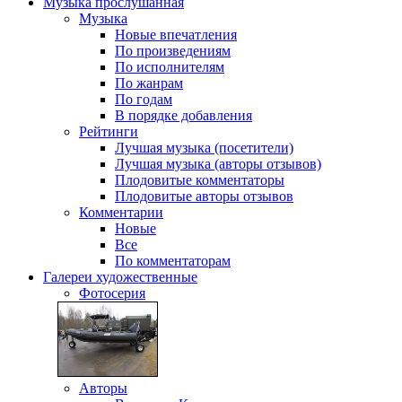
Музыка
прослушанная
Музыка
Новые впечатления
По произведениям
По исполнителям
По жанрам
По годам
В порядке добавления
Рейтинги
Лучшая музыка (посетители)
Лучшая музыка (авторы отзывов)
Плодовитые комментаторы
Плодовитые авторы отзывов
Комментарии
Новые
Все
По комментаторам
Галереи
художественные
Фотосерия
Авторы