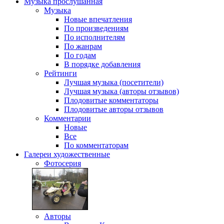
Музыка
прослушанная
Музыка
Новые впечатления
По произведениям
По исполнителям
По жанрам
По годам
В порядке добавления
Рейтинги
Лучшая музыка (посетители)
Лучшая музыка (авторы отзывов)
Плодовитые комментаторы
Плодовитые авторы отзывов
Комментарии
Новые
Все
По комментаторам
Галереи
художественные
Фотосерия
Авторы