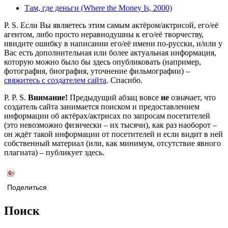
Там, где деньги (Where the Money Is, 2000)
P. S. Если Вы являетесь этим самым актёром/актрисой, его/её
агентом, либо просто неравнодушны к его/её творчеству,
ивидите ошибку в написании его/её имени по-русски, и/или у
Вас есть дополнительная или более актуальная информация,
которую можно было бы здесь опубликовать (например,
фотография, биография, уточнение фильмографии) –
свяжитесь с создателем сайта
. Спасибо.
P. P. S.
Внимание!
Предыдущий абзац вовсе
не
означает, что
создатель сайта занимается поиском и предоставлением
информации об актёрах/актрисах по запросам посетителей
(это невозможно физически – их тысячи), как раз наоборот –
он ждёт такой информации от посетителей и если видит в ней
собственный материал (или, как минимум, отсутствие явного
плагиата) – публикует здесь.
Поделиться
Поиск