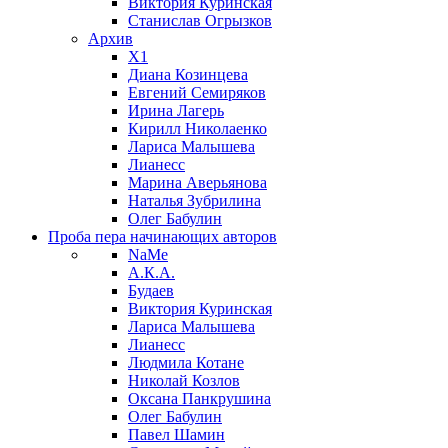
Виктория Куринская
Станислав Огрызков
Архив
X1
Диана Козинцева
Евгений Семиряков
Ирина Лагерь
Кирилл Николаенко
Лариса Малышева
Лианесс
Марина Аверьянова
Наталья Зубрилина
Олег Бабулин
Проба пера
начинающих авторов
NaMe
А.К.А.
Будаев
Виктория Куринская
Лариса Малышева
Лианесс
Людмила Котане
Николай Козлов
Оксана Панкрушина
Олег Бабулин
Павел Шамин