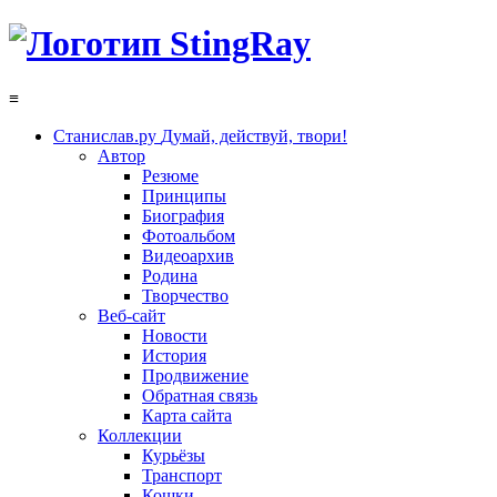
≡
Станислав.ру
Думай, действуй, твори!
Автор
Резюме
Принципы
Биография
Фотоальбом
Видеоархив
Родина
Творчество
Веб-сайт
Новости
История
Продвижение
Обратная связь
Карта сайта
Коллекции
Курьёзы
Транспорт
Кошки