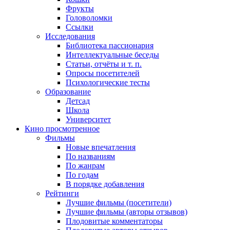
Фрукты
Головоломки
Ссылки
Исследования
Библиотека пассионария
Интеллектуальные беседы
Статьи, отчёты и т. п.
Опросы посетителей
Психологические тесты
Образование
Детсад
Школа
Университет
Кино
просмотренное
Фильмы
Новые впечатления
По названиям
По жанрам
По годам
В порядке добавления
Рейтинги
Лучшие фильмы (посетители)
Лучшие фильмы (авторы отзывов)
Плодовитые комментаторы