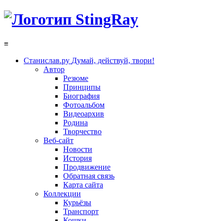
≡
Станислав.ру
Думай, действуй, твори!
Автор
Резюме
Принципы
Биография
Фотоальбом
Видеоархив
Родина
Творчество
Веб-сайт
Новости
История
Продвижение
Обратная связь
Карта сайта
Коллекции
Курьёзы
Транспорт
Кошки