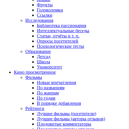
Фрукты
Головоломки
Ссылки
Исследования
Библиотека пассионария
Интеллектуальные беседы
Статьи, отчёты и т. п.
Опросы посетителей
Психологические тесты
Образование
Детсад
Школа
Университет
Кино
просмотренное
Фильмы
Новые впечатления
По названиям
По жанрам
По годам
В порядке добавления
Рейтинги
Лучшие фильмы (посетители)
Лучшие фильмы (авторы отзывов)
Плодовитые комментаторы