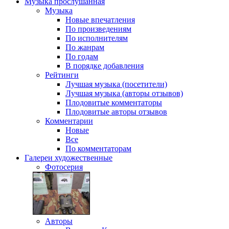
Музыка
прослушанная
Музыка
Новые впечатления
По произведениям
По исполнителям
По жанрам
По годам
В порядке добавления
Рейтинги
Лучшая музыка (посетители)
Лучшая музыка (авторы отзывов)
Плодовитые комментаторы
Плодовитые авторы отзывов
Комментарии
Новые
Все
По комментаторам
Галереи
художественные
Фотосерия
Авторы