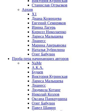
Виктория Куринская
Станислав Огрызков
Архив
X1
Диана Козинцева
Евгений Семиряков
Ирина Лагерь
Кирилл Николаенко
Лариса Малышева
Лианесс
Марина Аверьянова
Наталья Зубрилина
Олег Бабулин
Проба пера
начинающих авторов
NaMe
А.К.А.
Будаев
Виктория Куринская
Лариса Малышева
Лианесс
Людмила Котане
Николай Козлов
Оксана Панкрушина
Олег Бабулин
Павел Шамин