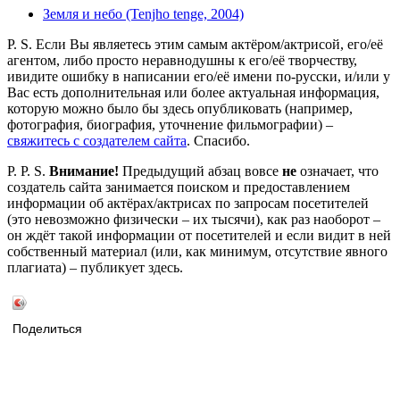
Земля и небо (Tenjho tenge, 2004)
P. S. Если Вы являетесь этим самым актёром/актрисой, его/её
агентом, либо просто неравнодушны к его/её творчеству,
ивидите ошибку в написании его/её имени по-русски, и/или у
Вас есть дополнительная или более актуальная информация,
которую можно было бы здесь опубликовать (например,
фотография, биография, уточнение фильмографии) –
свяжитесь с создателем сайта
. Спасибо.
P. P. S.
Внимание!
Предыдущий абзац вовсе
не
означает, что
создатель сайта занимается поиском и предоставлением
информации об актёрах/актрисах по запросам посетителей
(это невозможно физически – их тысячи), как раз наоборот –
он ждёт такой информации от посетителей и если видит в ней
собственный материал (или, как минимум, отсутствие явного
плагиата) – публикует здесь.
Поделиться