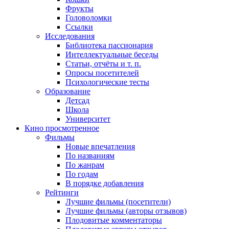
Фрукты
Головоломки
Ссылки
Исследования
Библиотека пассионария
Интеллектуальные беседы
Статьи, отчёты и т. п.
Опросы посетителей
Психологические тесты
Образование
Детсад
Школа
Университет
Кино
просмотренное
Фильмы
Новые впечатления
По названиям
По жанрам
По годам
В порядке добавления
Рейтинги
Лучшие фильмы (посетители)
Лучшие фильмы (авторы отзывов)
Плодовитые комментаторы