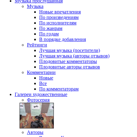
Музыка
прослушанная
Музыка
Новые впечатления
По произведениям
По исполнителям
По жанрам
По годам
В порядке добавления
Рейтинги
Лучшая музыка (посетители)
Лучшая музыка (авторы отзывов)
Плодовитые комментаторы
Плодовитые авторы отзывов
Комментарии
Новые
Все
По комментаторам
Галереи
художественные
Фотосерия
Авторы