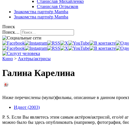
Станислав Михайленко
Станислав Огрызков
Знакомства
партнёр Mamba
Знакомства
партнёр Mamba
Поиск
Поиск…
Кино
>
Актёры/актрисы
Галина Карелина
Ниже перечислены (мульт)фильмы, описанные в данном проекте,
Идиот (2003)
P. S. Если Вы являетесь этим самым актёром/актрисой, его/её 
можно было бы здесь опубликовать (например, фотография, б