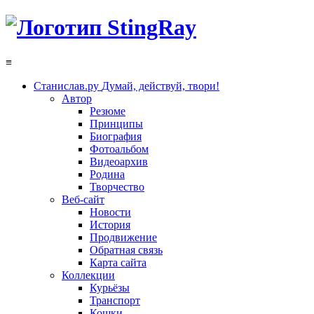
≡
Станислав.ру
Думай, действуй, твори!
Автор
Резюме
Принципы
Биография
Фотоальбом
Видеоархив
Родина
Творчество
Веб-сайт
Новости
История
Продвижение
Обратная связь
Карта сайта
Коллекции
Курьёзы
Транспорт
Кошки