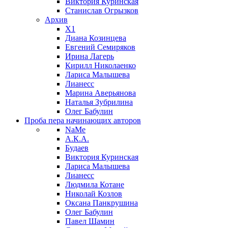
Виктория Куринская
Станислав Огрызков
Архив
X1
Диана Козинцева
Евгений Семиряков
Ирина Лагерь
Кирилл Николаенко
Лариса Малышева
Лианесс
Марина Аверьянова
Наталья Зубрилина
Олег Бабулин
Проба пера
начинающих авторов
NaMe
А.К.А.
Будаев
Виктория Куринская
Лариса Малышева
Лианесс
Людмила Котане
Николай Козлов
Оксана Панкрушина
Олег Бабулин
Павел Шамин