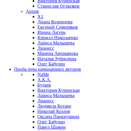
Виктория Куринская
Станислав Огрызков
Архив
X1
Диана Козинцева
Евгений Семиряков
Ирина Лагерь
Кирилл Николаенко
Лариса Малышева
Лианесс
Марина Аверьянова
Наталья Зубрилина
Олег Бабулин
Проба пера
начинающих авторов
NaMe
А.К.А.
Будаев
Виктория Куринская
Лариса Малышева
Лианесс
Людмила Котане
Николай Козлов
Оксана Панкрушина
Олег Бабулин
Павел Шамин