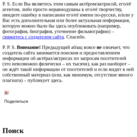
P. S. Если Вы являетесь этим самым актёром/актрисой, его/её
агентом, либо просто неравнодушны к его/её творчеству,
ивидите ошибку в написании его/её имени по-русски, и/или у
Вас есть дополнительная или более актуальная информация,
которую можно было бы здесь опубликовать (например,
фотография, биография, уточнение фильмографии) –
свяжитесь с создателем сайта
. Спасибо.
P. P. S.
Внимание!
Предыдущий абзац вовсе
не
означает, что
создатель сайта занимается поиском и предоставлением
информации об актёрах/актрисах по запросам посетителей
(это невозможно физически – их тысячи), как раз наоборот –
он ждёт такой информации от посетителей и если видит в ней
собственный материал (или, как минимум, отсутствие явного
плагиата) – публикует здесь.
Поделиться
Поиск