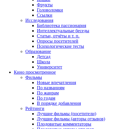
Фрукты
Головоломки
Ссылки
Исследования
Библиотека пассионария
Интеллектуальные беседы
Статьи, отчёты и т. п.
Опросы посетителей
Психологические тесты
Образование
Детсад
Школа
Университет
Кино
просмотренное
Фильмы
Новые впечатления
По названиям
По жанрам
По годам
В порядке добавления
Рейтинги
Лучшие фильмы (посетители)
Лучшие фильмы (авторы отзывов)
Плодовитые комментаторы