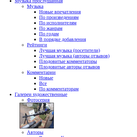
Музыка
прослушанная
Музыка
Новые впечатления
По произведениям
По исполнителям
По жанрам
По годам
В порядке добавления
Рейтинги
Лучшая музыка (посетители)
Лучшая музыка (авторы отзывов)
Плодовитые комментаторы
Плодовитые авторы отзывов
Комментарии
Новые
Все
По комментаторам
Галереи
художественные
Фотосерия
Авторы