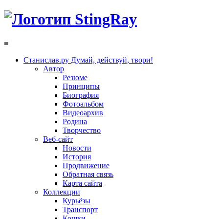
≡
Станислав.ру
Думай, действуй, твори!
Автор
Резюме
Принципы
Биография
Фотоальбом
Видеоархив
Родина
Творчество
Веб-сайт
Новости
История
Продвижение
Обратная связь
Карта сайта
Коллекции
Курьёзы
Транспорт
Кошки