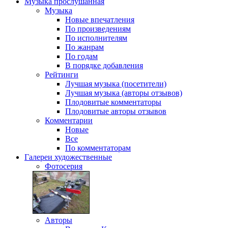
Музыка
прослушанная
Музыка
Новые впечатления
По произведениям
По исполнителям
По жанрам
По годам
В порядке добавления
Рейтинги
Лучшая музыка (посетители)
Лучшая музыка (авторы отзывов)
Плодовитые комментаторы
Плодовитые авторы отзывов
Комментарии
Новые
Все
По комментаторам
Галереи
художественные
Фотосерия
Авторы