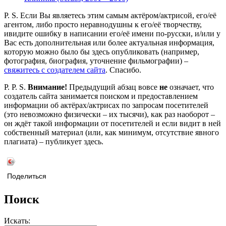
P. S. Если Вы являетесь этим самым актёром/актрисой, его/её
агентом, либо просто неравнодушны к его/её творчеству,
ивидите ошибку в написании его/её имени по-русски, и/или у
Вас есть дополнительная или более актуальная информация,
которую можно было бы здесь опубликовать (например,
фотография, биография, уточнение фильмографии) –
свяжитесь с создателем сайта
. Спасибо.
P. P. S.
Внимание!
Предыдущий абзац вовсе
не
означает, что
создатель сайта занимается поиском и предоставлением
информации об актёрах/актрисах по запросам посетителей
(это невозможно физически – их тысячи), как раз наоборот –
он ждёт такой информации от посетителей и если видит в ней
собственный материал (или, как минимум, отсутствие явного
плагиата) – публикует здесь.
Поделиться
Поиск
Искать: