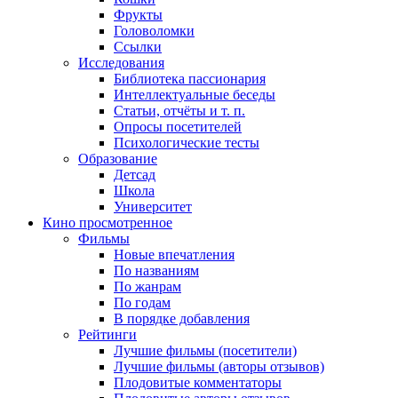
Фрукты
Головоломки
Ссылки
Исследования
Библиотека пассионария
Интеллектуальные беседы
Статьи, отчёты и т. п.
Опросы посетителей
Психологические тесты
Образование
Детсад
Школа
Университет
Кино
просмотренное
Фильмы
Новые впечатления
По названиям
По жанрам
По годам
В порядке добавления
Рейтинги
Лучшие фильмы (посетители)
Лучшие фильмы (авторы отзывов)
Плодовитые комментаторы