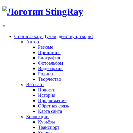
≡
Станислав.ру
Думай, действуй, твори!
Автор
Резюме
Принципы
Биография
Фотоальбом
Видеоархив
Родина
Творчество
Веб-сайт
Новости
История
Продвижение
Обратная связь
Карта сайта
Коллекции
Курьёзы
Транспорт
Кошки