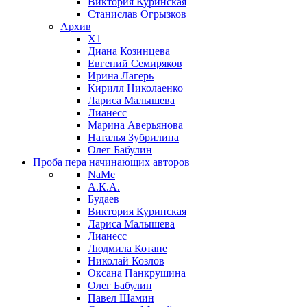
Виктория Куринская
Станислав Огрызков
Архив
X1
Диана Козинцева
Евгений Семиряков
Ирина Лагерь
Кирилл Николаенко
Лариса Малышева
Лианесс
Марина Аверьянова
Наталья Зубрилина
Олег Бабулин
Проба пера
начинающих авторов
NaMe
А.К.А.
Будаев
Виктория Куринская
Лариса Малышева
Лианесс
Людмила Котане
Николай Козлов
Оксана Панкрушина
Олег Бабулин
Павел Шамин